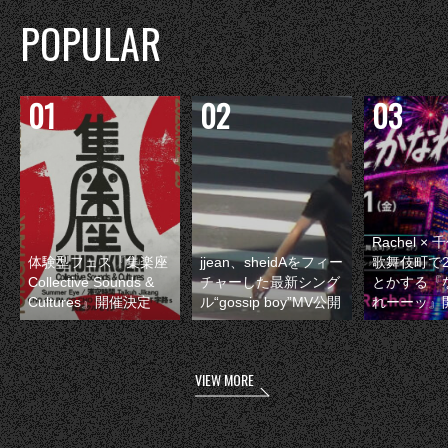
POPULAR
Rachel 
体験型フェス『集楽座
jjean、sheidAをフィー
歌舞伎町で
Collective Sounds &
チャーした最新シング
とかする『
Cultures』開催決定
ル“gossip boy”MV公開
れーーッ』
VIEW MORE