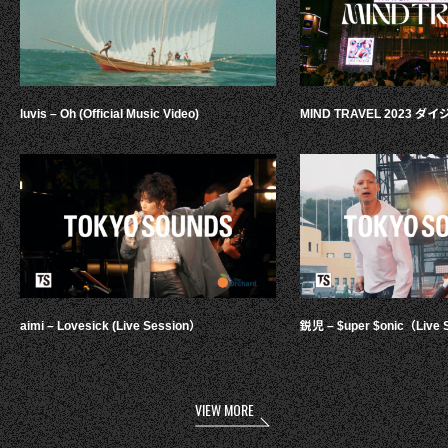
luvis – Oh (Official Music Video)
MIND TRAVEL 2023 
aimi – Lovesick (Live Session）
鋭児 – $uper $onic（Live 
VIEW MORE