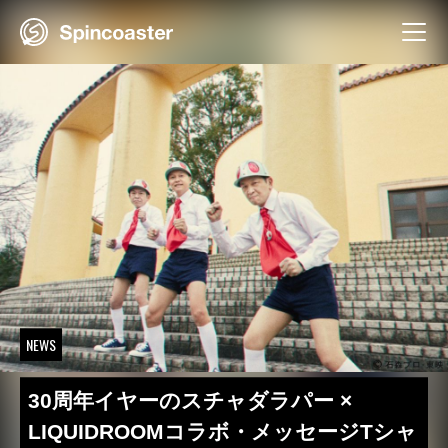
Skip
to
content
NEWS
30周年イヤーのスチャダラパー ×
LIQUIDROOMコラボ・メッセージTシャ