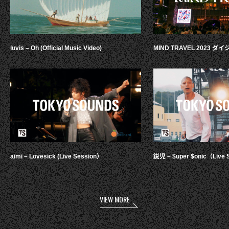
luvis – Oh (Official Music Video)
MIND TRAVEL 2023 
aimi – Lovesick (Live Session）
鋭児 – $uper $onic（Live 
VIEW MORE