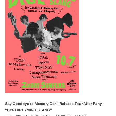
Say Goodbye to Memory Den” Release Tour After Party
“DYGL×RHYMING SLANG”