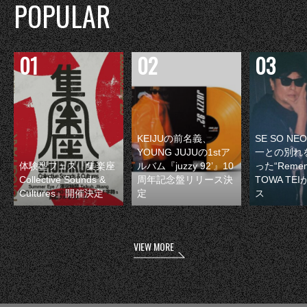
POPULAR
KEIJUの前名義、
SE SO N
YOUNG JUJUの1stア
一との別れ
体験型フェス『集楽座
ルバム『juzzy 92’』10
った“Remem
Collective Sounds &
周年記念盤リリース決
TOWA TE
Cultures』開催決定
定
ス
VIEW MORE