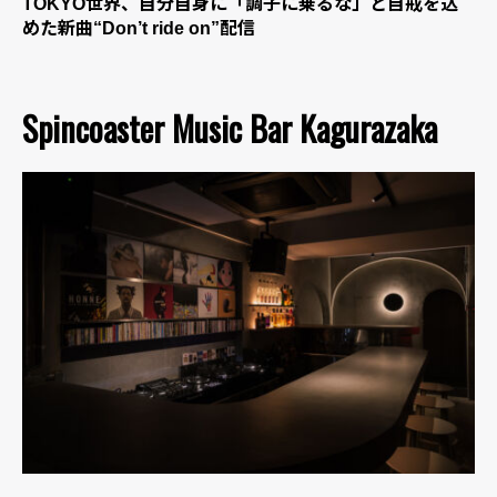
TOKYO世界、自分自身に「調子に乗るな」と自戒を込
めた新曲“Don’t ride on”配信
Spincoaster Music Bar Kagurazaka