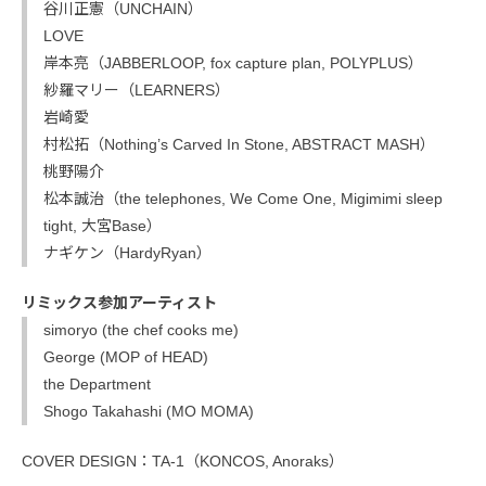
谷川正憲（UNCHAIN）
LOVE
岸本亮（JABBERLOOP, fox capture plan, POLYPLUS）
紗羅マリー（LEARNERS）
岩崎愛
村松拓（Nothing’s Carved In Stone, ABSTRACT MASH）
桃野陽介
松本誠治（the telephones, We Come One, Migimimi sleep
tight, 大宮Base）
ナギケン（HardyRyan）
リミックス参加アーティスト
simoryo (the chef cooks me)
George (MOP of HEAD)
the Department
Shogo Takahashi (MO MOMA)
COVER DESIGN：TA-1（KONCOS, Anoraks）