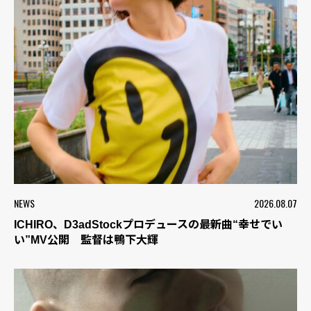
NEWS
2026.08.07
ICHIRO、D3adStockプロデュースの最新曲“幸せでい
い”MV公開 監督は鴨下大輝