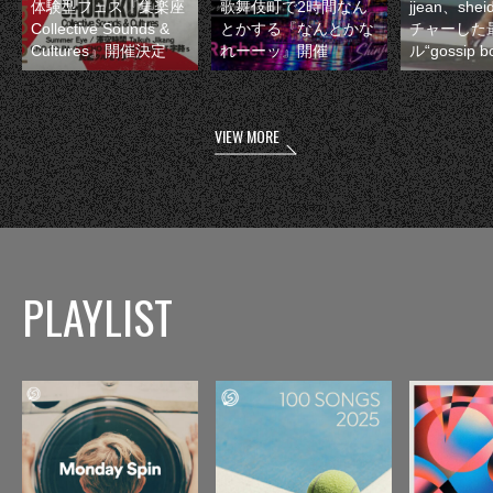
体験型フェス『集楽座
歌舞伎町で2時間なん
jjean、sh
Collective Sounds &
とかする『なんとかな
チャーした
Cultures』開催決定
れーーッ』開催
ル“gossip 
VIEW MORE
PLAYLIST