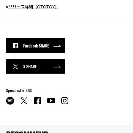
■
リリース詳細（OTOTOY）
Facebook SHARE
X SHARE
Spincoaster SNS