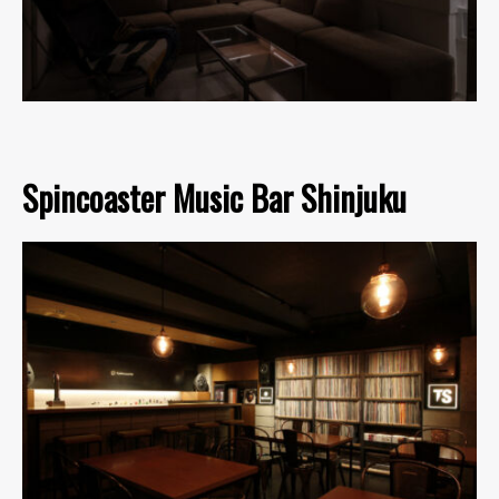
Spincoaster Music Bar Shinjuku