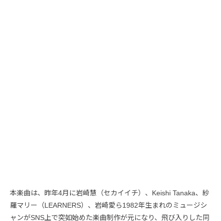
本楽曲は、昨年4月に岩崎慧（セカイイチ）、Keishi Tanaka、紗
羅マリー（LEARNERS）、岩崎愛ら1982年生まれのミュージシ
ャンがSNS上で突如始めた楽曲制作が元になり、飛び入りした同