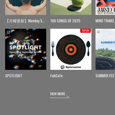
【月曜更新】Monday Spin
100 SONGS OF 2025
MIND TRAVEL
SPOTLIGHT
FabCafe
SUMMER FES
VIEW MORE