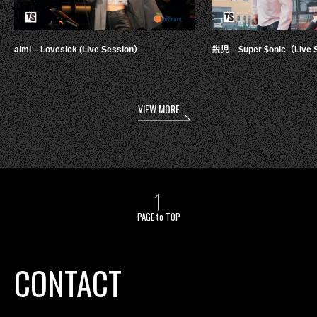
aimi – Lovesick (Live Session）
鋭児 – $uper $onic（Live 
VIEW MORE
PAGE to TOP
CONTACT