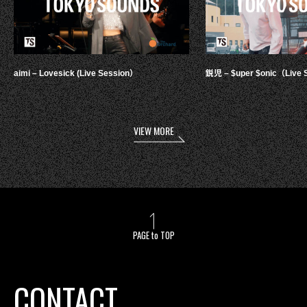
aimi – Lovesick (Live Session）
鋭児 – $uper $onic（Live 
VIEW MORE
PAGE to TOP
CONTACT