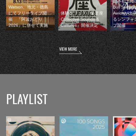
日本初上陸の
Watson、地元・徳島
Bull Symp
にてフリーライブ開
体験型フェス『集楽座
Awichが
催 『阿波おどり
Collective Sounds &
るシンフォ
2026』に併せて実施
Cultures』開催決定
ブ開催
VIEW MORE
PLAYLIST