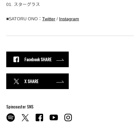
01. スターグラス
■SATORU ONO：
Twitter
/
Instagram
Facebook SHARE
X SHARE
Spincoaster SNS