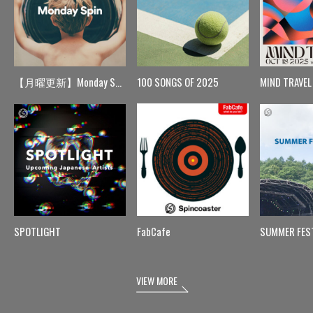
【月曜更新】Monday Spin
100 SONGS OF 2025
MIND TRAVEL
SPOTLIGHT
FabCafe
SUMMER FES
VIEW MORE