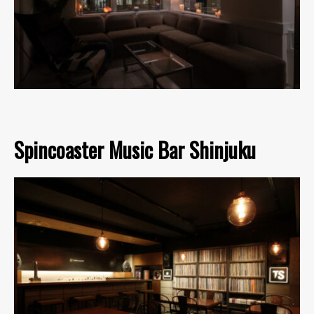
Spincoaster Music Bar Shinjuku