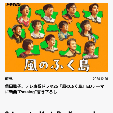
NEWS
2024.12.20
柴田聡子、テレ東系ドラマ25『風のふく島』EDテーマ
に新曲“Passing”書き下ろし