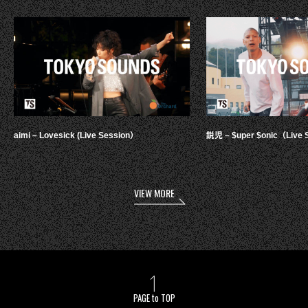
aimi – Lovesick (Live Session）
鋭児 – $uper $onic（Live 
VIEW MORE
PAGE to TOP