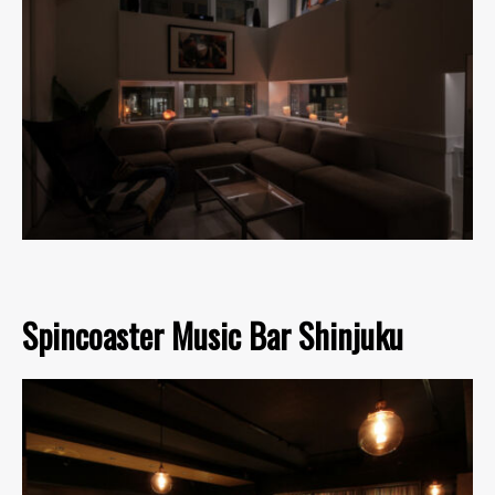
Spincoaster Music Bar Shinjuku