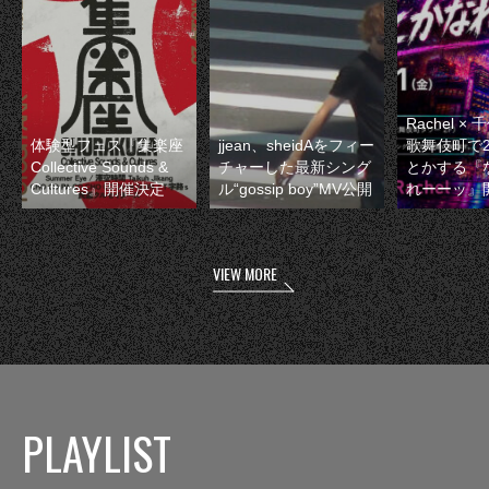
Rachel 
体験型フェス『集楽座
jjean、sheidAをフィー
歌舞伎町で
Collective Sounds &
チャーした最新シング
とかする『
Cultures』開催決定
ル“gossip boy”MV公開
れーーッ』
VIEW MORE
PLAYLIST