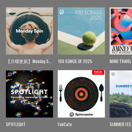
【月曜更新】Monday Spin
100 SONGS OF 2025
MIND TRAVEL
SPOTLIGHT
FabCafe
SUMMER FES