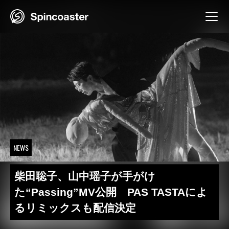
Skip
to
content
NEWS
柴田聡子、山中瑶子が手がけ
た“Passing”MV公開 PAS TASTAによ
るリミックスも配信決定