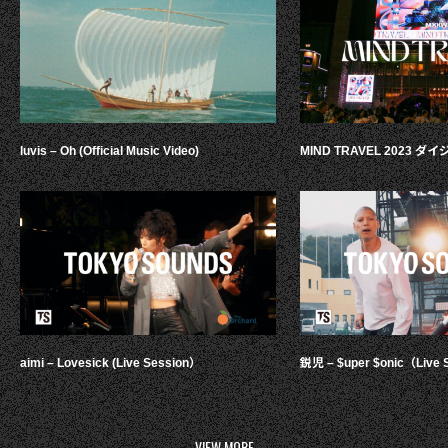
luvis – Oh (Official Music Video)
MIND TRAVEL 2023 
aimi – Lovesick (Live Session）
鋭児 – $uper $onic（Live 
VIEW MORE