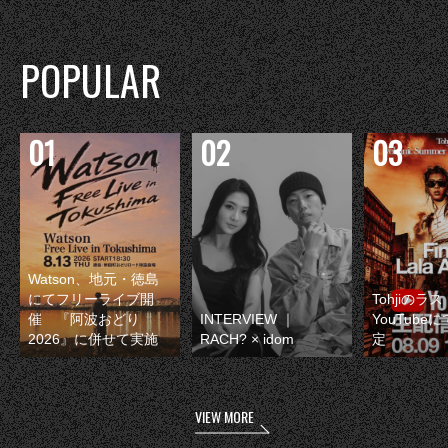
POPULAR
Watson、地元・徳島
にてフリーライブ開
Tohjiのラ
催 『阿波おどり
INTERVIEW ｜
YouTube
2026』に併せて実施
RACH? × idom
定
VIEW MORE