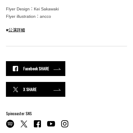
Flyer Design：Kei Sakawaki
Flyer illustration：ancco
■
公演詳細
Facebook SHARE
X SHARE
Spincoaster SNS