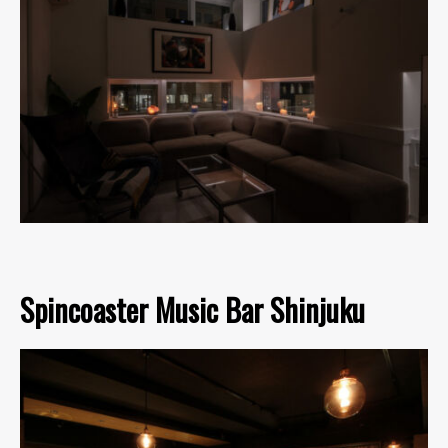
Spincoaster Music Bar Shinjuku