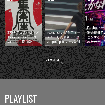
Rachel 
体験型フェス『集楽座
jjean、sheidAをフィー
歌舞伎町で
Collective Sounds &
チャーした最新シング
とかする『
Cultures』開催決定
ル“gossip boy”MV公開
れーーッ』
VIEW MORE
PLAYLIST