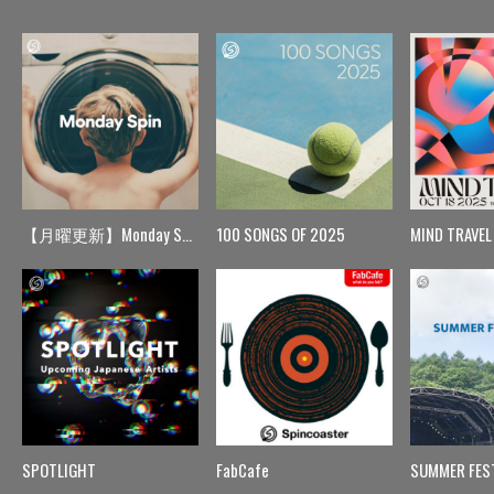
【月曜更新】Monday Spin
100 SONGS OF 2025
MIND TRAVEL
SPOTLIGHT
FabCafe
SUMMER FES