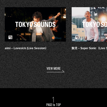
aimi – Lovesick (Live Session）
鋭児 – $uper $onic（Live 
VIEW MORE
PAGE to TOP