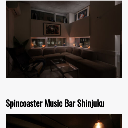
Spincoaster Music Bar Shinjuku