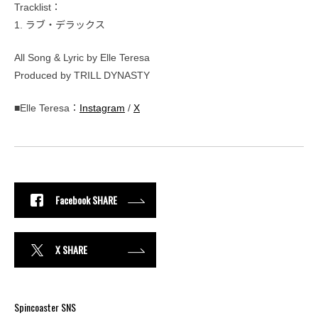
Tracklist：
1. ラブ・デラックス
All Song & Lyric by Elle Teresa
Produced by TRILL DYNASTY
■Elle Teresa：
Instagram
/
X
Facebook SHARE
X SHARE
Spincoaster SNS