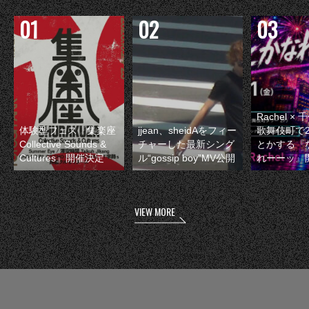
Rachel 
体験型フェス『集楽座
jjean、sheidAをフィー
歌舞伎町で
Collective Sounds &
チャーした最新シング
とかする『
Cultures』開催決定
ル“gossip boy”MV公開
れーーッ』
VIEW MORE