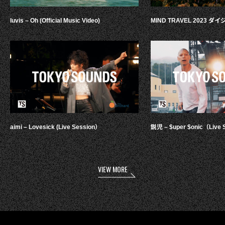
luvis – Oh (Official Music Video)
MIND TRAVEL 2023 
aimi – Lovesick (Live Session）
鋭児 – $uper $onic（Live 
VIEW MORE