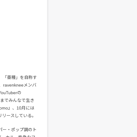
から成る、「亜種」を自称す
avenkneeメンバ
Tuberの
の世界までみんなで生き
omo』、10月には
にリリースしている。
パー・ポップ調のト