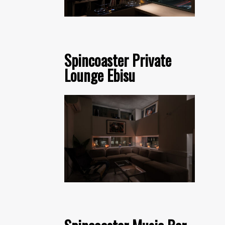
Spincoaster Private
Lounge Ebisu