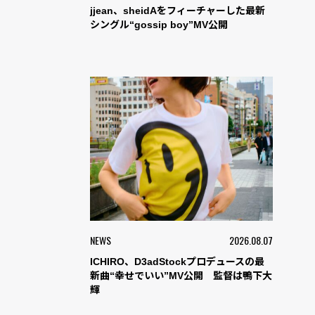
jjean、sheidAをフィーチャーした最新
シングル“gossip boy”MV公開
NEWS
2026.08.07
ICHIRO、D3adStockプロデュースの最
新曲“幸せでいい”MV公開 監督は鴨下大
輝