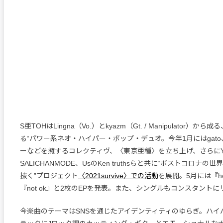
S亜TOHはLingna（Vo.）とkyazm（Gt. / Manipulator）
る“パワー系ネオ・ハイパー・ポップ・デュオ。今年1月にはgato、r
ーなどを擁するコレクティヴ、〈東京亜種〉を立ち上げ、さらにYou
SALICHANMODE、UsのKen truthsらと共に“ポストコロナ
抜く”プロジェクト
〈2021survive〉での活動
を展開。5月には『h
『not ok』と2枚のEPを発表。また、シングルもコンスタント
今楽曲のテーマはSNSを通じたアイデンティティのゆらぎ。ハイ