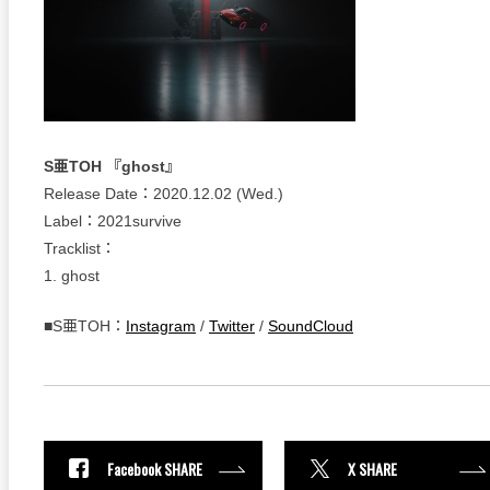
S亜TOH 『ghost』
Release Date：2020.12.02 (Wed.)
Label：2021survive
Tracklist：
1. ghost
■S亜TOH：
Instagram
/
Twitter
/
SoundCloud
Facebook SHARE
X SHARE