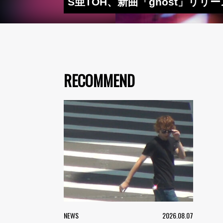
S亜TOH、新曲「ghost」リ
RECOMMEND
NEWS
2026.08.07