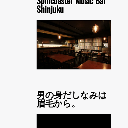
Spincoaster Music Bar
Shinjuku
男の身だしなみは
眉毛から。