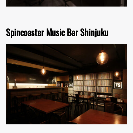
Spincoaster Music Bar Shinjuku