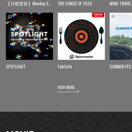
【月曜更新】Monday Spin
100 SONGS OF 2025
MIND TRAVEL
SPOTLIGHT
FabCafe
SUMMER FES
VIEW MORE