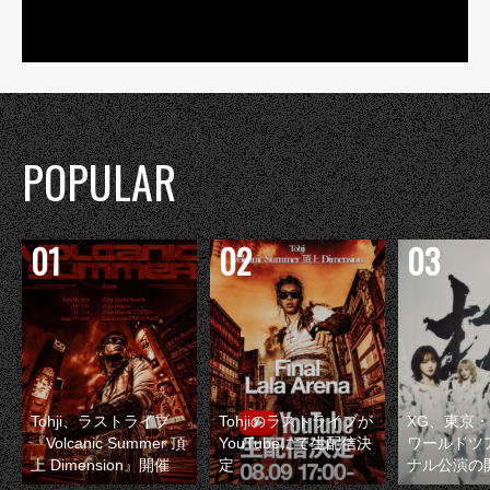
POPULAR
Tohji、ラストライブ
Tohjiのラストライブが
XG、東京
『Volcanic Summer 頂
YouTubeにて生配信決
ワールドツ
上 Dimension』開催
定
ナル公演の