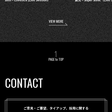
aimi – Lovesick (Live Session）
鋭児 – $uper $onic（Live 
VIEW MORE
PAGE to TOP
CONTACT
ご意見・ご要望、タイアップ、採用に関する