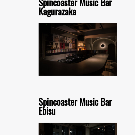
Spincoaster Music Bar
Kagurazaka
Spincoaster Music Bar
Ebisu