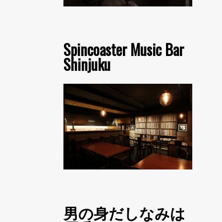
Spincoaster Music Bar
Shinjuku
男の身だしなみは