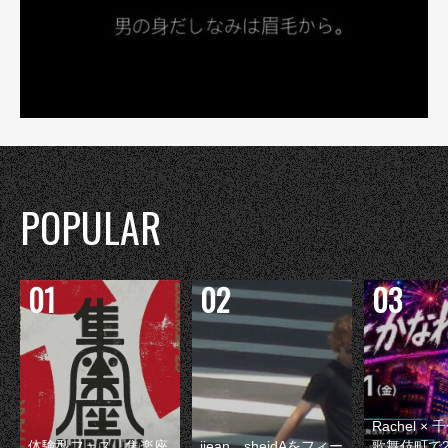
POPULAR
Rachel 
体験型フェス『集楽座
jjean、sheidAをフィー
歌舞伎町で