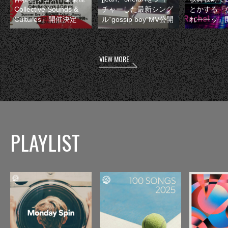
Collective Sounds &
チャーした最新シング
とかする『
Cultures』開催決定
ル“gossip boy”MV公開
れーーッ』
VIEW MORE
PLAYLIST