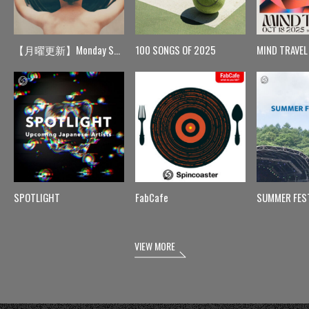
【月曜更新】Monday Spin
100 SONGS OF 2025
MIND TRAVEL
SPOTLIGHT
FabCafe
SUMMER FES
VIEW MORE