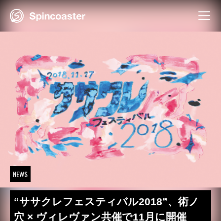
Skip
to
content
NEWS
“ササクレフェスティバル2018”、術ノ
穴 × ヴィレヴァン共催で11月に開催