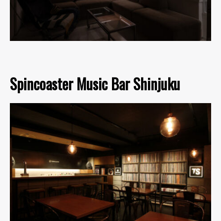
Spincoaster Music Bar Shinjuku