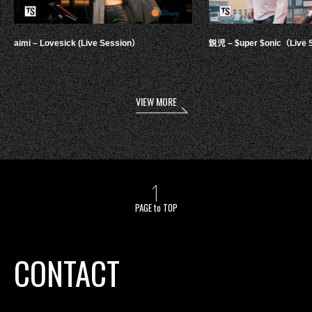
aimi – Lovesick (Live Session）
鋭児 – $uper $onic（Live 
VIEW MORE
PAGE to TOP
CONTACT