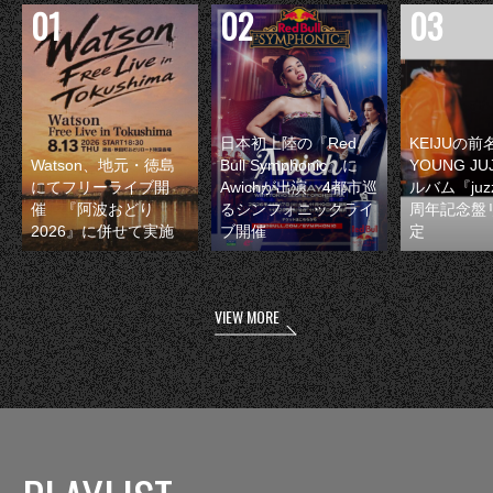
日本初上陸の『Red
KEIJUの
Watson、地元・徳島
Bull Symphonic』に
YOUNG JU
にてフリーライブ開
Awichが出演 4都市巡
ルバム『juzz
催 『阿波おどり
るシンフォニックライ
周年記念盤
2026』に併せて実施
ブ開催
定
VIEW MORE