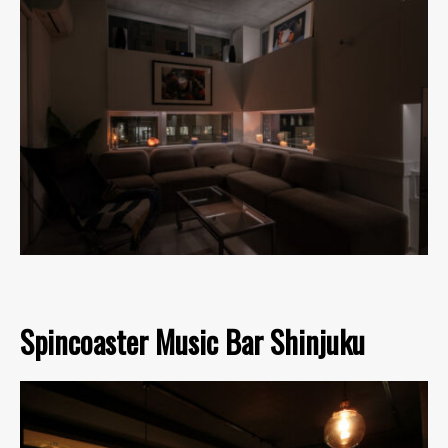
Spincoaster Music Bar Shinjuku