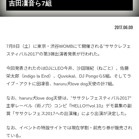
吉田凜音ら7組
2017.06.09
7月8日（土）に東京・渋谷WOMBにて開催される”ササクレフェ
スティバル2017″の第3弾出演者発表が行われた。
今回発表されたのはDJにLEO今井、沙田瑞紀（ねごと）、佐藤
栄太郎（indigo la End）、Quviokal、DJ Pongoら5組。そしてラ
イブ・アクトに田凜音、haruru犬love dog天使の計7組。
なお、haruru犬love dog天使は、”ササクレフェスティバル2017″
主宰レーベル〈術ノ穴〉コンピ『HELLO!!!vol.10』デモ募集の副
賞「ササクレフェス2017への出演権」により出演が決定した。
なお、イベントの特設サイトでは現在学割・前売り券が販売され
ている。