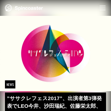
Skip
to
content
NEWS
”ササクレフェス2017”、出演者第3弾発
表でLEO今井、沙田瑞紀、佐藤栄太郎、