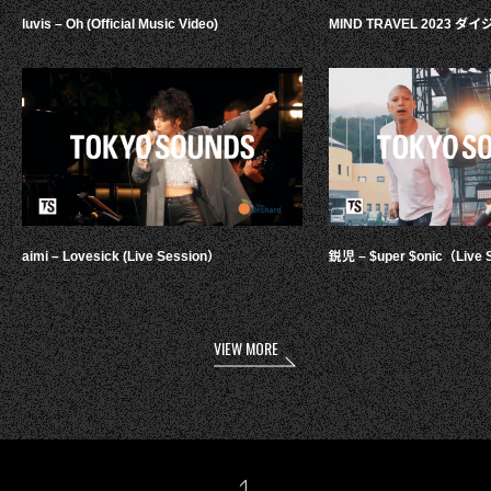
luvis – Oh (Official Music Video)
MIND TRAVEL 2023 
aimi – Lovesick (Live Session）
鋭児 – $uper $onic（Live 
VIEW MORE