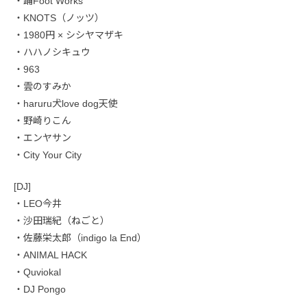
・踊Foot Works
・KNOTS（ノッツ）
・1980円 × シシヤマザキ
・ハハノシキュウ
・963
・雲のすみか
・haruru犬love dog天使
・野崎りこん
・エンヤサン
・City Your City
[DJ]
・LEO今井
・沙田瑞紀（ねごと）
・佐藤栄太郎（indigo la End）
・ANIMAL HACK
・Quviokal
・DJ Pongo