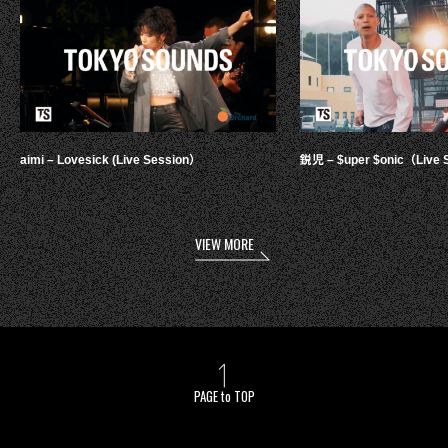
aimi – Lovesick (Live Session）
鋭児 – $uper $onic（Live 
VIEW MORE
PAGE to TOP