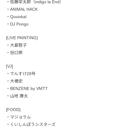
・佐藤栄太郎（indigo la End）
・ANIMAL HACK
・Quviokal
・DJ Pongo
[LIVE PAINTING]
・大島智子
・谷口崇
[VJ]
・でんすけ28号
・大橋史
・BENZENE by VMTT
・山地 康太
[FOOD]
・マジョラム
・くいしんぼうシスターズ