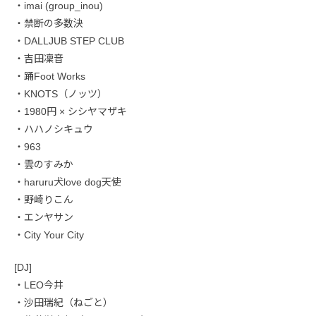
・imai (group_inou)
・禁断の多数決
・DALLJUB STEP CLUB
・吉田凜音
・踊Foot Works
・KNOTS（ノッツ）
・1980円 × シシヤマザキ
・ハハノシキュウ
・963
・雲のすみか
・haruru犬love dog天使
・野崎りこん
・エンヤサン
・City Your City
[DJ]
・LEO今井
・沙田瑞紀（ねごと）