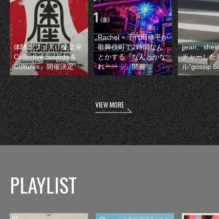
Rachel × 千代田修平が
体験型フェス『集楽座
歌舞伎町で2時間なん
jjean、sh
Collective Sounds &
とかする『なんとかな
チャーした
Cultures』開催決定
れーーッ』開催
ル“gossip 
VIEW MORE
PLAYLIST