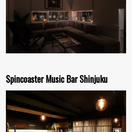
Spincoaster Music Bar Shinjuku