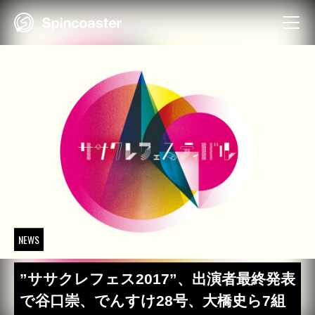
Skip
to
content
NEWS
”ササクレフェス2017”、出演者最終発表
で谷口崇、でんすけ28号、大橋史ら7組