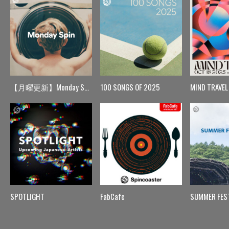
【月曜更新】Monday Spin
100 SONGS OF 2025
MIND TRAVEL
SPOTLIGHT
FabCafe
SUMMER FES