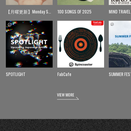
【月曜更新】Monday Spin
100 SONGS OF 2025
MIND TRAVEL
SPOTLIGHT
FabCafe
SUMMER FES
VIEW MORE