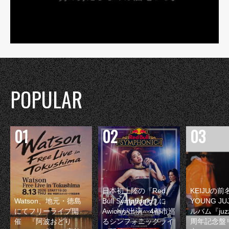
POPULAR
日本初上陸の『Red
KEIJUの
Watson、地元・徳島
Bull Symphonic』に
YOUNG JU
にてフリーライブ開
Awichが出演 4都市巡
ルバム『juzz
催 『阿波おどり
るシンフォニックライ
周年記念盤