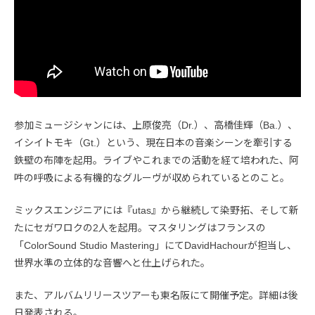
参加ミュージシャンには、上原俊亮（Dr.）、高橋佳輝（Ba.）、
イシイトモキ（Gt.）という、現在日本の音楽シーンを牽引する
鉄壁の布陣を起用。ライブやこれまでの活動を経て培われた、阿
吽の呼吸による有機的なグルーヴが収められているとのこと。
ミックスエンジニアには『utas』から継続して染野拓、そして新
たにセガワロクの2人を起用。マスタリングはフランスの
「ColorSound Studio Mastering」にてDavidHachourが担当し、
世界水準の立体的な音響へと仕上げられた。
また、アルバムリリースツアーも東名阪にて開催予定。詳細は後
日発表される。