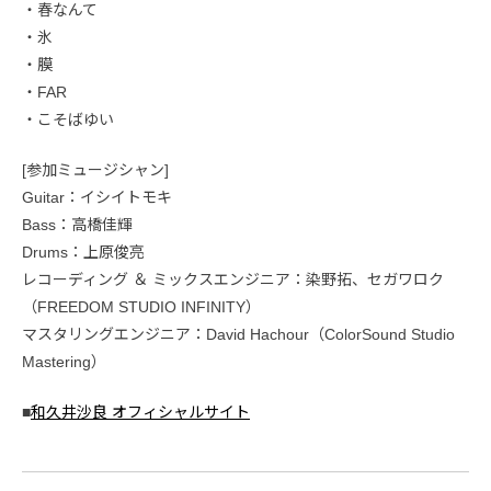
・春なんて
・氷
・膜
・FAR
・こそばゆい
[参加ミュージシャン]
Guitar：イシイトモキ
Bass：高橋佳輝
Drums：上原俊亮
レコーディング ＆ ミックスエンジニア：染野拓、セガワロク
（FREEDOM STUDIO INFINITY）
マスタリングエンジニア：David Hachour（ColorSound Studio
Mastering）
■
和久井沙良 オフィシャルサイト