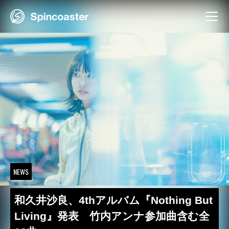
Skip
to
content
NEWS
和久井沙良、4thアルバム『Nothing But
Living』発表 竹内アンナ参加曲含む全