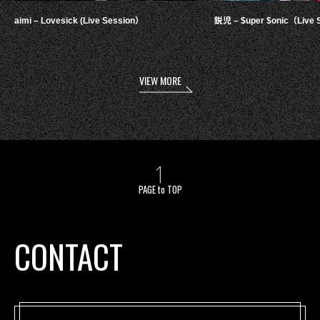
aimi – Lovesick (Live Session）
鋭児 – $uper $onic（Live 
VIEW MORE
PAGE to TOP
CONTACT