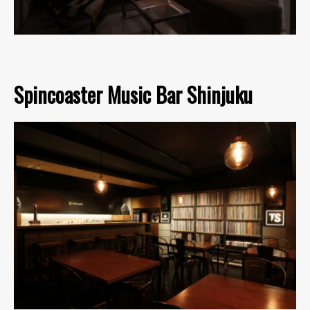
Spincoaster Music Bar Shinjuku