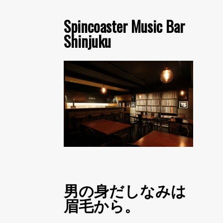
Spincoaster Music Bar
Shinjuku
男の身だしなみは
眉毛から。