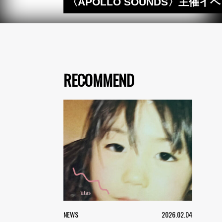
〈APOLLO SOUNDS〉主
RECOMMEND
NEWS
2026.02.04