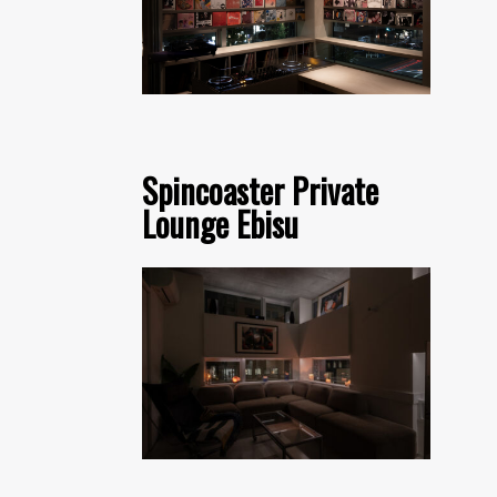
Spincoaster Private
Lounge Ebisu