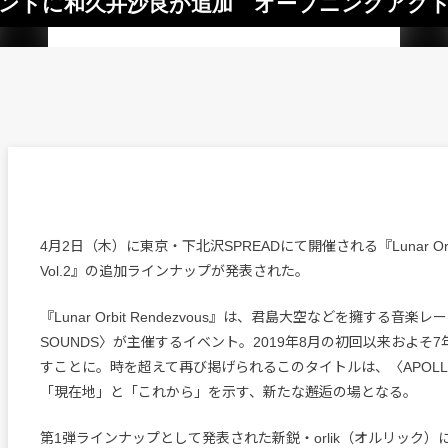
催イベントに和久井沙良が追加 オープニングアク
4月2日（木）に東京・下北沢SPREADにて開催される『Lunar Orbit 
Vol.2』の追加ラインナップが発表された。
『Lunar Orbit Rendezvous』は、君島大空などを擁する音楽レ
SOUNDS〉が主催するイベント。2019年8月の初回以来およそ
すことに。時を超えて再び掲げられるこのタイトルは、〈APOLLO
「現在地」と「これから」を示す、新たな邂逅の場となる。
第1弾ラインナップとして発表された新鋭・orlik（オルリック）