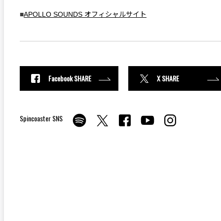
■
APOLLO SOUNDS オフィシャルサイト
Facebook SHARE
X SHARE
Spincoaster SNS