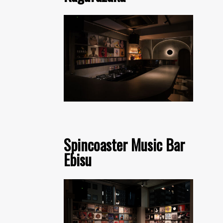
Spincoaster Music Bar
Ebisu