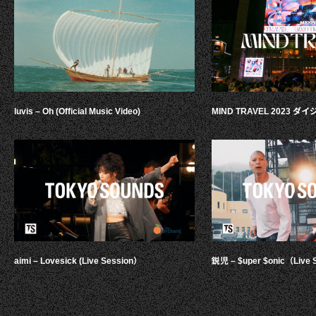
luvis – Oh (Official Music Video)
MIND TRAVEL 2023 
aimi – Lovesick (Live Session）
鋭児 – $uper $onic（Live 