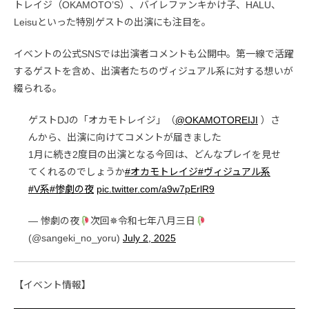
トレイジ（OKAMOTO’S）、バイレファンキかけ子、HALU、
Leisuといった特別ゲストの出演にも注目を。
イベントの公式SNSでは出演者コメントも公開中。第一線で活躍
するゲストを含め、出演者たちのヴィジュアル系に対する想いが
綴られる。
ゲストDJの「オカモトレイジ」（
@OKAMOTOREIJI
）さ
んから、出演に向けてコメントが届きました
1月に続き2度目の出演となる今回は、どんなプレイを見せ
てくれるのでしょうか
#オカモトレイジ
#ヴィジュアル系
#V系
#惨劇の夜
pic.twitter.com/a9w7pErlR9
— 惨劇の夜
次回✵令和七年八月三日
(@sangeki_no_yoru)
July 2, 2025
【イベント情報】