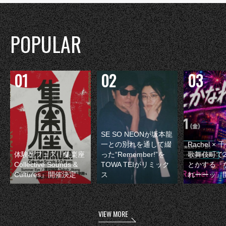
POPULAR
SE SO NEONが坂本龍
一との別れを通して綴
Rachel 
体験型フェス『集楽座
った“Remember!”を
歌舞伎町で
Collective Sounds &
TOWA TEIがリミック
とかする『
Cultures』開催決定
ス
れーーッ』
VIEW MORE