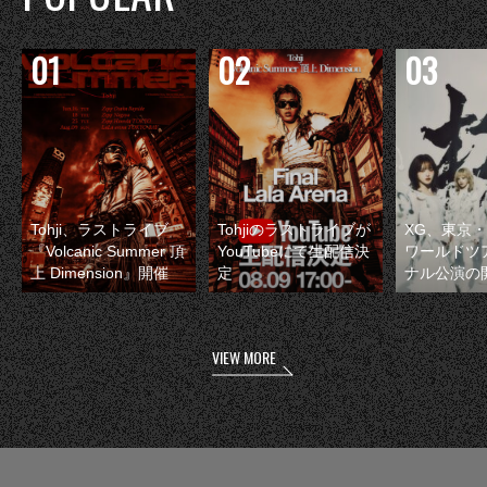
Tohji、ラストライブ
Tohjiのラストライブが
XG、東京
『Volcanic Summer 頂
YouTubeにて生配信決
ワールドツ
上 Dimension』開催
定
ナル公演の
VIEW MORE