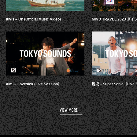
luvis – Oh (Official Music Video)
MIND TRAVEL 2023 
aimi – Lovesick (Live Session）
鋭児 – $uper $onic（Live 
VIEW MORE