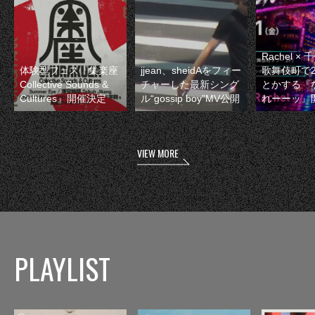
Rachel 
体験型フェス『集楽座
jjean、sheidAをフィー
歌舞伎町で
Collective Sounds &
チャーした最新シング
とかする『
Cultures』開催決定
ル“gossip boy”MV公開
れーーッ』
VIEW MORE
PLAYLIST