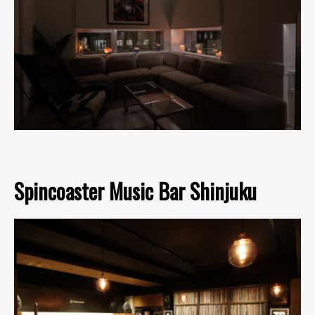
Spincoaster Music Bar Shinjuku