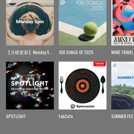
【月曜更新】Monday Spin
100 SONGS OF 2025
MIND TRAVEL
SPOTLIGHT
FabCafe
SUMMER FES