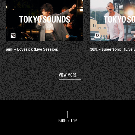
aimi – Lovesick (Live Session）
鋭児 – $uper $onic（Live 
VIEW MORE
PAGE to TOP