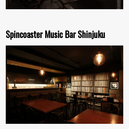
Spincoaster Music Bar Shinjuku