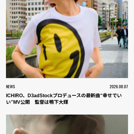
NEWS
2026.08.07
ICHIRO、D3adStockプロデュースの最新曲“幸せでい
い”MV公開 監督は鴨下大輝