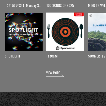
【月曜更新】Monday Spin
100 SONGS OF 2025
MIND TRAVEL
SPOTLIGHT
FabCafe
SUMMER FES
VIEW MORE