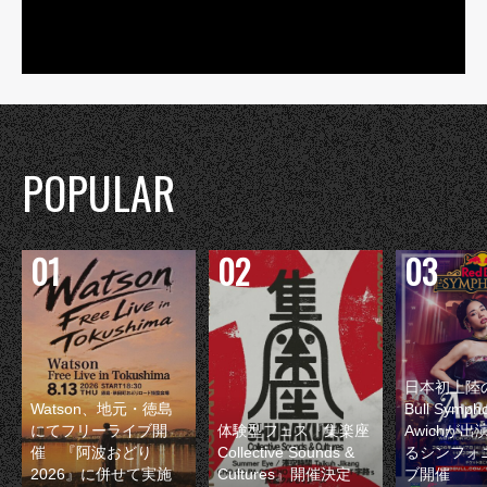
POPULAR
日本初上陸の
Watson、地元・徳島
Bull Symp
にてフリーライブ開
体験型フェス『集楽座
Awichが
催 『阿波おどり
Collective Sounds &
るシンフォ
2026』に併せて実施
Cultures』開催決定
ブ開催