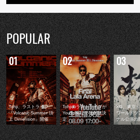
POPULAR
Tohji、ラストライブ
Tohjiのラストライブが
XG、東京
『Volcanic Summer 頂
YouTubeにて生配信決
ワールドツ
上 Dimension』開催
定
ナル公演の