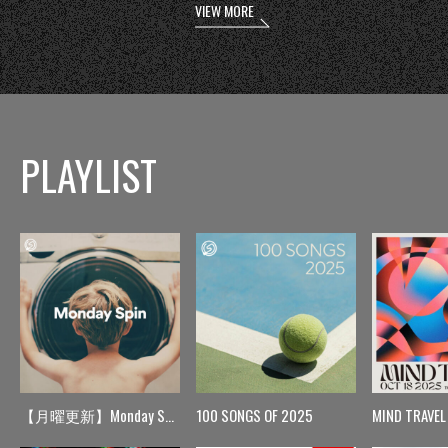
VIEW MORE
PLAYLIST
【月曜更新】Monday Spin
100 SONGS OF 2025
MIND TRAVEL