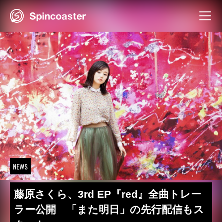
Skip
to
content
NEWS
藤原さくら、3rd EP『red』全曲トレー
ラー公開 「また明日」の先行配信もス