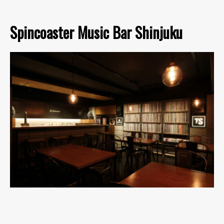
Spincoaster Music Bar Shinjuku