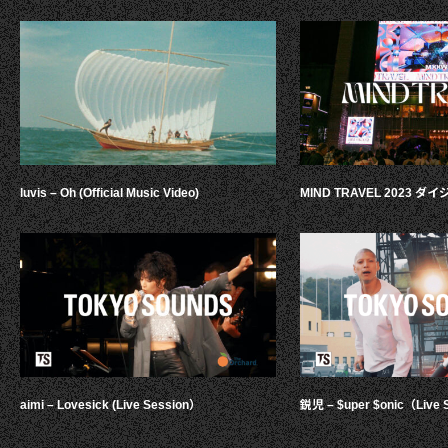
luvis – Oh (Official Music Video)
MIND TRAVEL 2023 
aimi – Lovesick (Live Session）
鋭児 – $uper $onic（Live 