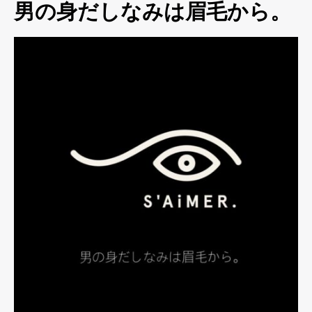
男の身だしなみは眉毛から。