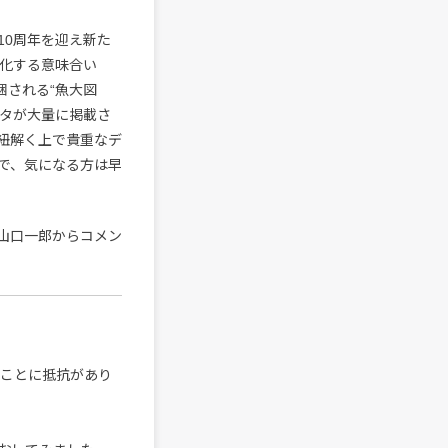
10周年を迎え新た
化する意味合い
梱される“魚大図
ータが大量に掲載さ
紐解く上で貴重なデ
で、気になる方は早
山口一郎からコメン
ぶことに抵抗があり