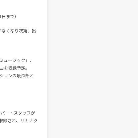
1日まで）
がなくなり次第、出
「ミュージック」、
4曲を収録予定。
クションの最深部と
ンバー・スタッフが
で収録され、サカナク