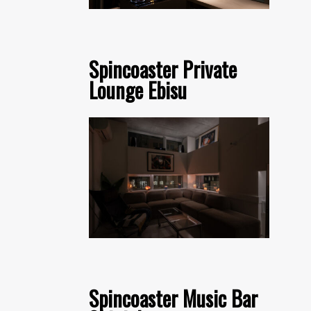
Spincoaster Private
Lounge Ebisu
Spincoaster Music Bar