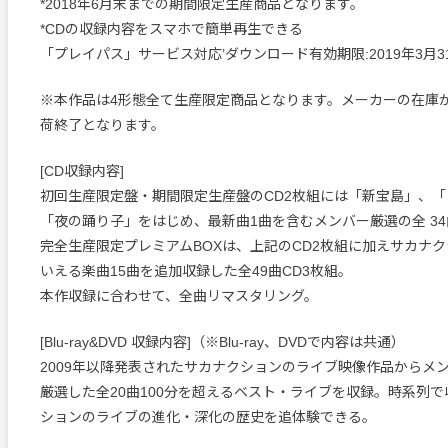
*2018年6月末までの期間限定生産商品となります。
*CDの収録内容をスマホで簡単再生できる
「プレイパス」サービス対応’ダウンロード有効期限:2019年3月3
※本作品は4形態全て生産限定商品となります。メーカーの在庫
荷終了となります。
[CD収録内容]
初回生産限定盤・期間限定生産盤のCD2枚組には「新宝島」、
「夜の踊り子」をはじめ、最新曲1曲を含むメンバー厳選の全 3
完全生産限定プレミアムBOXは、上記のCD2枚組に加えサカナ
いえる楽曲15曲を追加収録した全49曲CD3枚組。
本作収録に合わせて、全曲リマスタリング。
[Blu-ray&DVD 収録内容]（※Blu-ray、DVDで内容は共通）
2009年以降発表されたサカナクションのライブ映像作品からメ
厳選した全20曲100分を超えるベスト・ライブを収録。時系列
ションのライブの進化・深化の歴史を追体験できる。