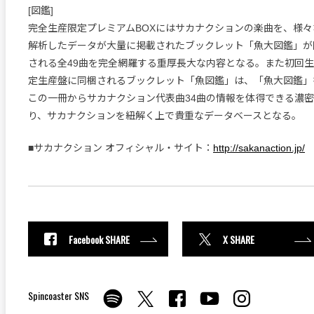
[図鑑]
完全生産限定プレミアムBOXにはサカナクションの楽曲を、様
解析したデータが大量に掲載されたブックレット「魚大図鑑」が
される全49曲を完全網羅する重厚長大な内容となる。また初回
定生産盤に同梱されるブックレット「魚図鑑」は、「魚大図鑑」
この一冊からサカナクション代表曲34曲の情報を体得できる濃
り、サカナクションを紐解く上で貴重なデータベースとなる。
■サカナクション オフィシャル・サイト：
http://sakanaction.jp/
Facebook SHARE
X SHARE
Spincoaster SNS