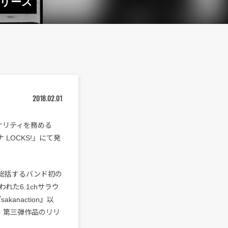
リリース
2018.02.01
ナリティを務める
ナ LOCKS!」にて発
を総括するバンド初の
た6.1chサラウ
kanaction』以
、第三弾作品のリリ