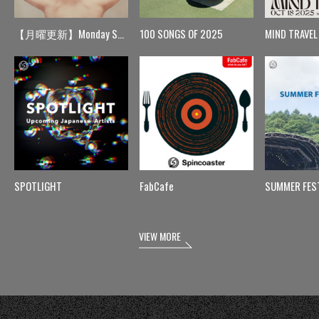
【月曜更新】Monday Spin
100 SONGS OF 2025
MIND TRAVEL
SPOTLIGHT
FabCafe
SUMMER FES
VIEW MORE