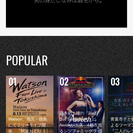
POPULAR
日本初上陸の『Red
Watson、地元・徳島
Bull Symphonic』に
青葉市子と
にてフリーライブ開
Awichが出演 4都市巡
よるツーマ
催 『阿波おどり
るシンフォニックライ
『二人のレ