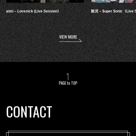
aimi – Lovesick (Live Session）
鋭児 – $uper $onic（Live 
VIEW MORE
PAGE to TOP
CONTACT