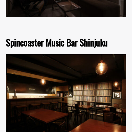
Spincoaster Music Bar Shinjuku