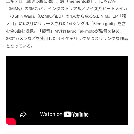
ユキテロ（空きっ腹に酒）、慧（memento森）、にゃおみ
（MiMy）の3MCsと、インダストリアル／ノイズ系ビートメイカ
ーのShin Wada（UZMK／iLU）の4人から成るS.L.N.M。EP『猿
ノ目』には2月にリリースされた1stシングル「5leep go4t」を含
む全6曲を収録。「疑音」MVはHaruo Takimotoが監督を務め、
360°カメラなどを使用したサイケデリックかつスリリングな作品
となっている。