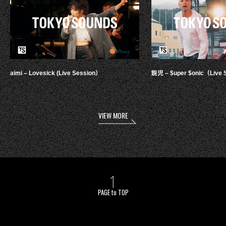
aimi – Lovesick (Live Session）
鋭児 – $uper $onic（Live 
VIEW MORE
PAGE to TOP