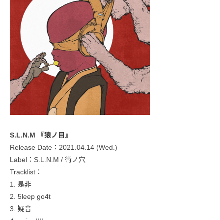
S.L.N.M 『猿ノ目』
Release Date：2021.04.14 (Wed.)
Label：S.L.N.M / 術ノ穴
Tracklist：
1. 是非
2. 5leep go4t
3. 疑音