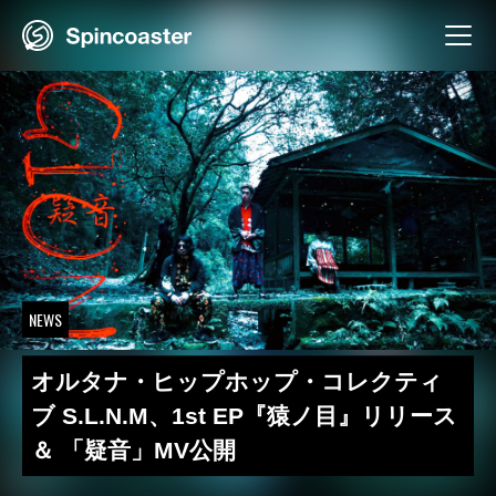
Skip
to
content
NEWS
オルタナ・ヒップホップ・コレクティ
ブ S.L.N.M、1st EP『猿ノ目』リリース
＆ 「疑音」MV公開