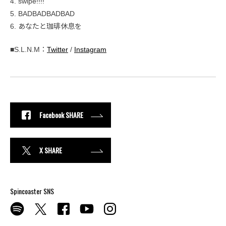
4. swipe!!!!
5. BADBADBADBAD
6. あなたと珈琲休息を
■S.L.N.M：
Twitter
/
Instagram
Facebook SHARE
X SHARE
Spincoaster SNS