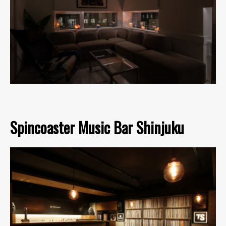
Spincoaster Music Bar Shinjuku