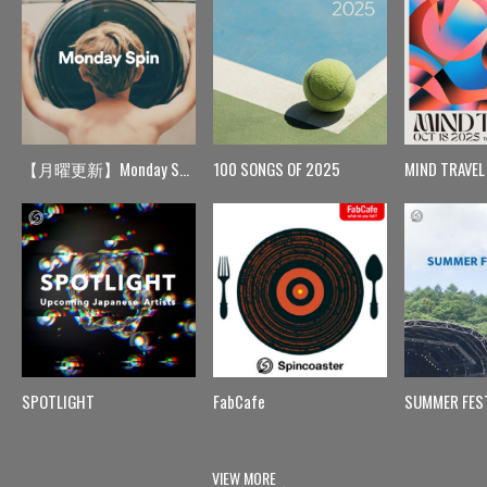
【月曜更新】Monday Spin
100 SONGS OF 2025
MIND TRAVEL
SPOTLIGHT
FabCafe
SUMMER FES
VIEW MORE