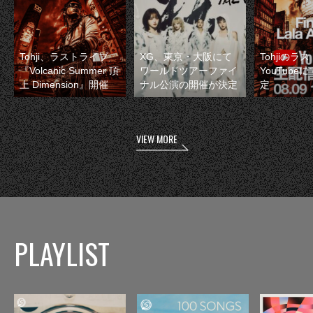
Tohji、ラストライブ
XG、東京・大阪にて
Tohjiのラ
『Volcanic Summer 頂
ワールドツアーファイ
YouTube
上 Dimension』開催
ナル公演の開催が決定
定
VIEW MORE
PLAYLIST