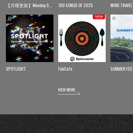
【月曜更新】Monday Spin
100 SONGS OF 2025
MIND TRAVEL
SPOTLIGHT
FabCafe
SUMMER FES
VIEW MORE