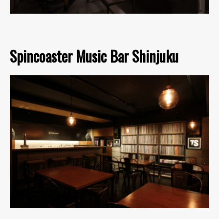
Spincoaster Music Bar Shinjuku