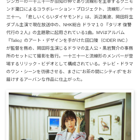
シンガーの一十三十一が旧知の仲であり流線形を主宰するクニモ
ンド瀧口によるコラボレーション・プロジェクト、流線形／一十
三十一。「悲しいくらいダイヤモンド」は、浜辺美波、岡田将生
ダブル主演で現在放送中の、NHK総合 ドラマ１０『タリオ 復讐
代行の２人』の主題歌に起用されている1曲。MVはアルバム
『Talio』のアート・デザインを手がけた田口陵（CIDER INC.）
が監督を務め、岡田将生演じるドラマの主人公・黒岩賢介の事務
所のセットにて撮影を敢行。一十三十一と流線形のメンバーが登
場するリリック・ビデオとして構成されている。テレビ・ドラマ
のワン・シーンを彷彿させる、まさに“お茶の間にシティポ”をお
届けするアーバンな作品に仕上がった。