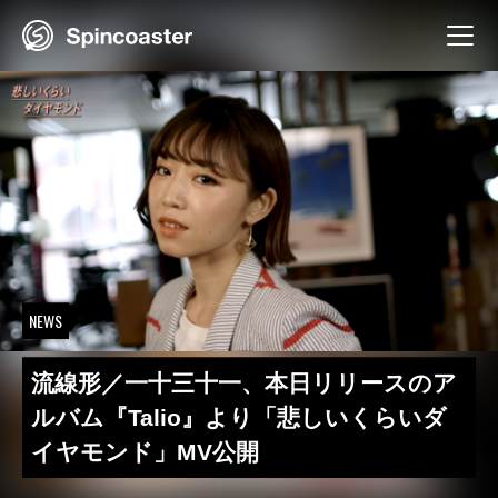
Skip
to
content
NEWS
流線形／一十三十一、本日リリースのア
ルバム『Talio』より「悲しいくらいダ
イヤモンド」MV公開