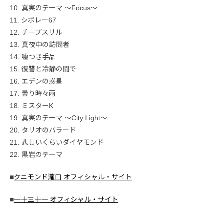
10. 真実のテーマ ～Focus～
11. シボレー67
12. チープスリル
13. 真夜中の訪問者
14. 嘘つき手品
15. 復讐と冷静の間で
16. エデンの惑星
17. 曇り時々雨
18. ミスターK
19. 真実のテーマ ～City Light～
20. タリオのバラード
21. 悲しいくらいダイヤモンド
22. 黒岩のテーマ
■
クニモンド瀧口 オフィシャル・サイト
■
一十三十一 オフィシャル・サイト