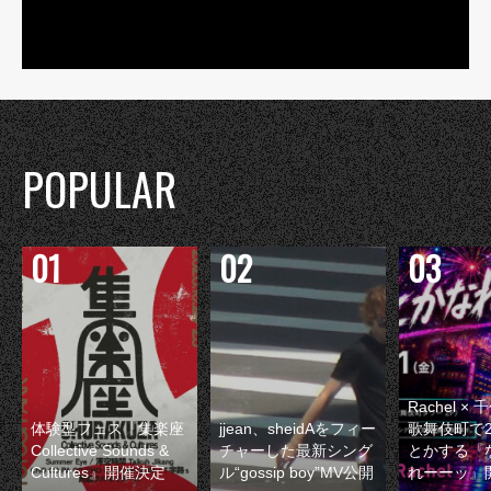
POPULAR
Rachel 
体験型フェス『集楽座
jjean、sheidAをフィー
歌舞伎町で
Collective Sounds &
チャーした最新シング
とかする『
Cultures』開催決定
ル“gossip boy”MV公開
れーーッ』