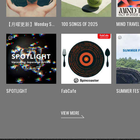
【月曜更新】Monday Spin
100 SONGS OF 2025
MIND TRAVEL
SPOTLIGHT
FabCafe
SUMMER FES
VIEW MORE