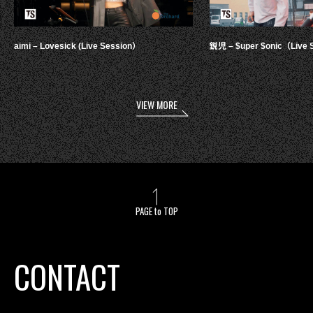
aimi – Lovesick (Live Session）
鋭児 – $uper $onic（Live 
VIEW MORE
PAGE to TOP
CONTACT