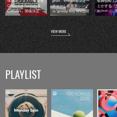
体験型フェス『集楽座
jjean、sheidAをフィー
歌舞伎町で
Collective Sounds &
チャーした最新シング
とかする『
Cultures』開催決定
ル“gossip boy”MV公開
れーーッ』
VIEW MORE
PLAYLIST