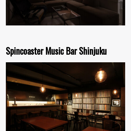
Spincoaster Music Bar Shinjuku