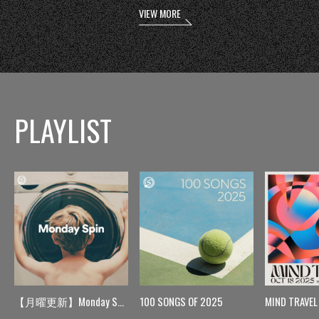
VIEW MORE
PLAYLIST
【月曜更新】Monday Spin
100 SONGS OF 2025
MIND TRAVEL