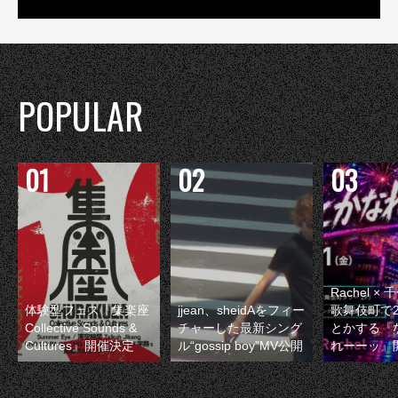
POPULAR
Rachel 
体験型フェス『集楽座
jjean、sheidAをフィー
歌舞伎町で
Collective Sounds &
チャーした最新シング
とかする『
Cultures』開催決定
ル“gossip boy”MV公開
れーーッ』