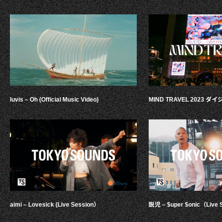
luvis – Oh (Official Music Video)
MIND TRAVEL 2023 
aimi – Lovesick (Live Session）
鋭児 – $uper $onic（Live 