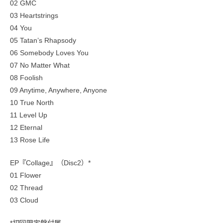
02 GMC
03 Heartstrings
04 You
05 Tatan’s Rhapsody
06 Somebody Loves You
07 No Matter What
08 Foolish
09 Anytime, Anywhere, Anyone
10 True North
11 Level Up
12 Eternal
13 Rose Life
EP『Collage』（Disc2）*
01 Flower
02 Thread
03 Cloud