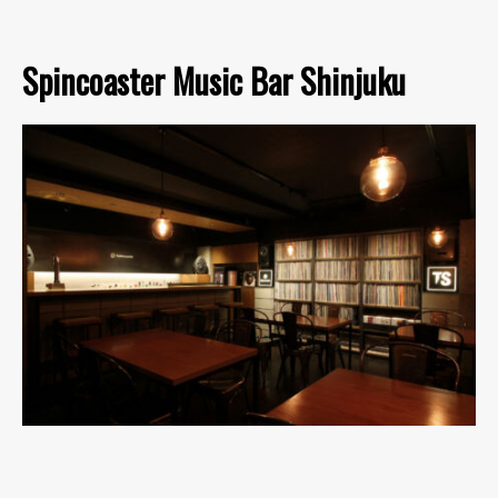
Spincoaster Music Bar Shinjuku