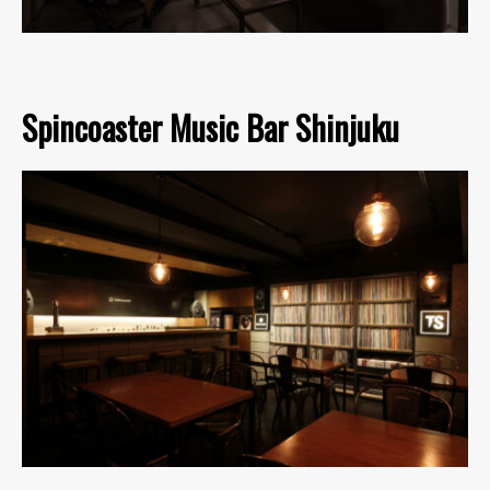
Spincoaster Music Bar Shinjuku