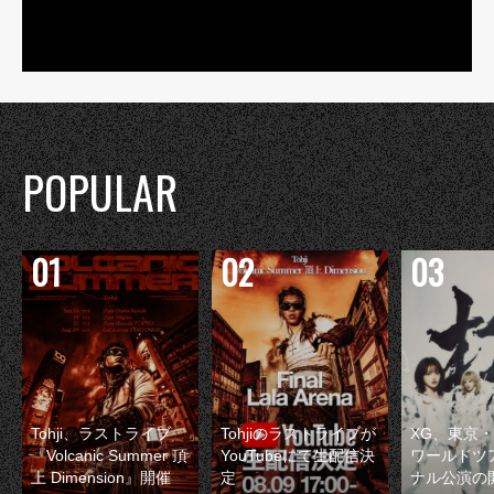
POPULAR
Tohji、ラストライブ
Tohjiのラストライブが
XG、東京
『Volcanic Summer 頂
YouTubeにて生配信決
ワールドツ
上 Dimension』開催
定
ナル公演の