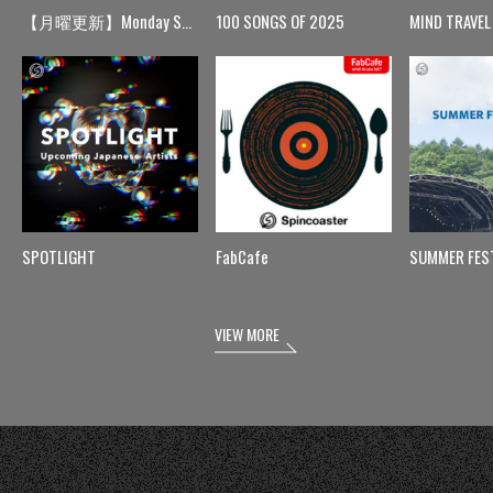
【月曜更新】Monday Spin
100 SONGS OF 2025
MIND TRAVEL
SPOTLIGHT
FabCafe
SUMMER FES
VIEW MORE