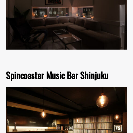
Spincoaster Music Bar Shinjuku