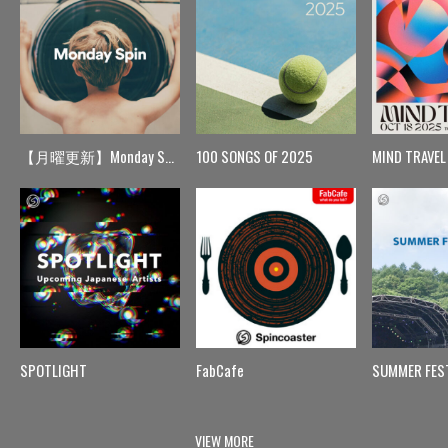
【月曜更新】Monday Spin
100 SONGS OF 2025
MIND TRAVEL
SPOTLIGHT
FabCafe
SUMMER FES
VIEW MORE