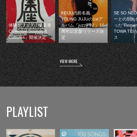
KEIJUの前名義、
SE SO N
YOUNG JUJUの1stア
一との別れ
体験型フェス『集楽座
ルバム『juzzy 92’』10
った“Remem
Collective Sounds &
周年記念盤リリース決
TOWA TE
Cultures』開催決定
定
ス
VIEW MORE
PLAYLIST