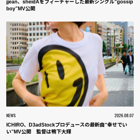
jjean、sheidAをフィーチャーした最新シングル“gossip
boy”MV公開
NEWS
2026.08.07
ICHIRO、D3adStockプロデュースの最新曲“幸せでい
い”MV公開 監督は鴨下大輝