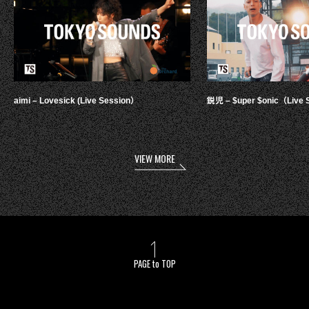
aimi – Lovesick (Live Session）
鋭児 – $uper $onic（Live 
VIEW MORE
PAGE to TOP