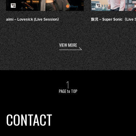
aimi – Lovesick (Live Session）
鋭児 – $uper $onic（Live 
VIEW MORE
PAGE to TOP
CONTACT