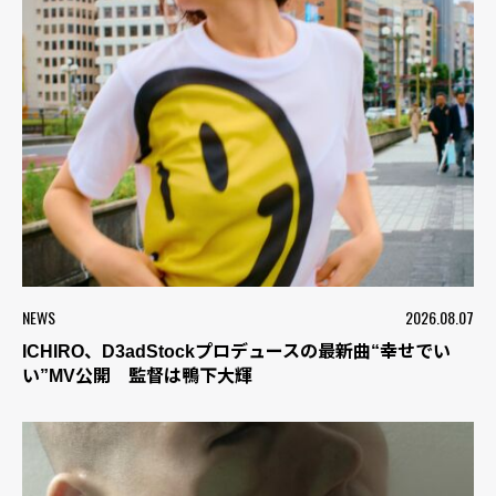
NEWS
2026.08.07
ICHIRO、D3adStockプロデュースの最新曲“幸せでい
い”MV公開 監督は鴨下大輝