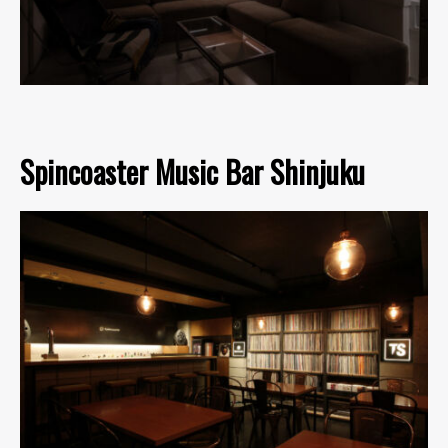
Spincoaster Music Bar Shinjuku