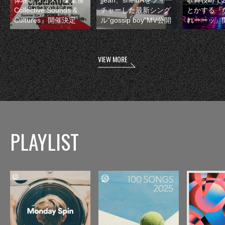
Collective Sounds &
チャーした最新シング
とかする『
Cultures』開催決定
ル“gossip boy”MV公開
れーーッ』
VIEW MORE
PLAYLIST