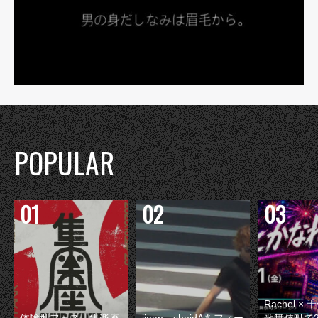
POPULAR
Rachel 
体験型フェス『集楽座
jjean、sheidAをフィー
歌舞伎町で