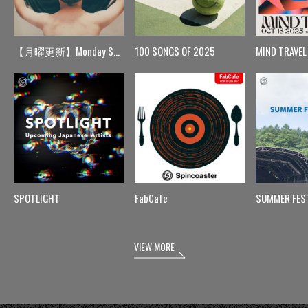
【月曜更新】Monday Spin
100 SONGS OF 2025
MIND TRAVEL
SPOTLIGHT
FabCafe
SUMMER FES
VIEW MORE