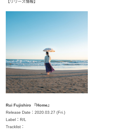
【リリース情報】
Rui Fujishiro 『Home』
Release Date：2020.03.27 (Fri.)
Label：R/L
Tracklist：