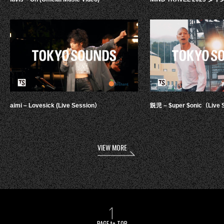
aimi – Lovesick (Live Session）
鋭児 – $uper $onic（Live 
VIEW MORE
PAGE to TOP