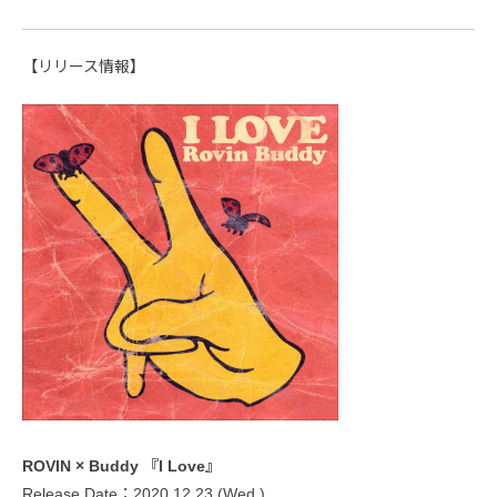
【リリース情報】
ROVIN × Buddy 『I Love』
Release Date：2020.12.23 (Wed.)