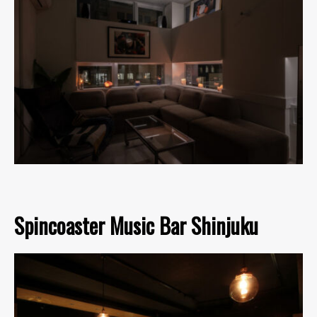
Spincoaster Music Bar Shinjuku