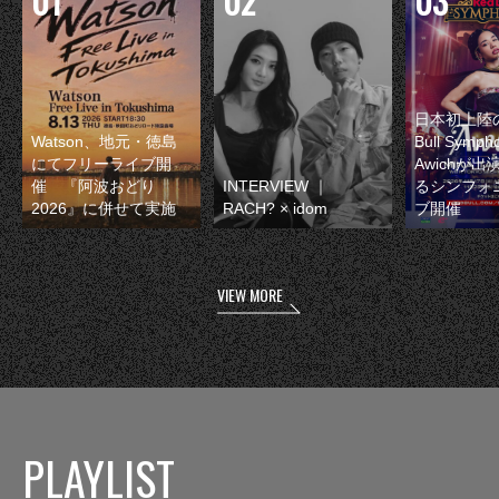
日本初上陸の
Watson、地元・徳島
Bull Symp
にてフリーライブ開
Awichが
催 『阿波おどり
INTERVIEW ｜
るシンフォ
2026』に併せて実施
RACH? × idom
ブ開催
VIEW MORE
PLAYLIST