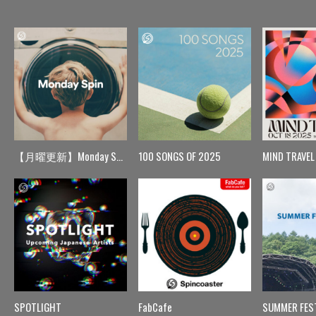
【月曜更新】Monday Spin
100 SONGS OF 2025
MIND TRAVEL
SPOTLIGHT
FabCafe
SUMMER FES