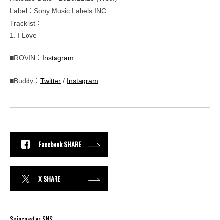
Label：Sony Music Labels INC.
Tracklist：
1. I Love
■ROVIN：
Instagram
■Buddy：
Twitter
/
Instagram
Facebook SHARE
X SHARE
Spincoaster SNS