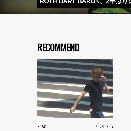
ROTH BART BARON、2年
RECOMMEND
NEWS
2026.08.07