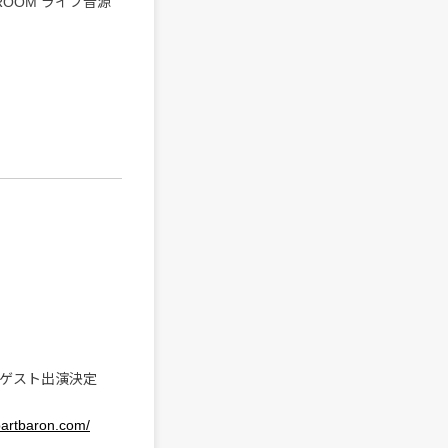
IDROOM ライブ音源
のゲスト出演決定
bartbaron.com/