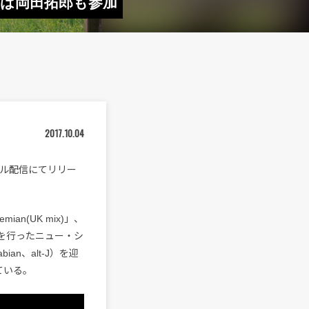
パには岡田拓郎も参加
2017.10.04
デジタル配信にてリリー
an(UK mix)」、
でを行ったニュー・シ
bian、alt-J）を迎
ている。