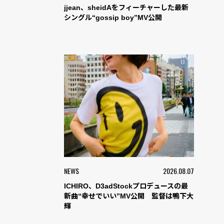
jjean、sheidAをフィーチャーした最新
シングル“gossip boy”MV公開
NEWS
2026.08.07
ICHIRO、D3adStockプロデュースの最
新曲“幸せでいい”MV公開 監督は鴨下大
輝