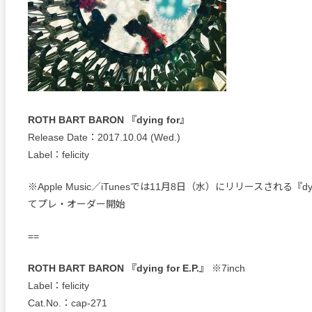
ROTH BART BARON 『dying for』
Release Date：2017.10.04 (Wed.)
Label：felicity
※Apple Music／iTunesでは11月8日（水）にリリースされる『dying
てプレ・オーダー開始
==
ROTH BART BARON 『dying for E.P.』
※7inch
Label：felicity
Cat.No.：cap-271