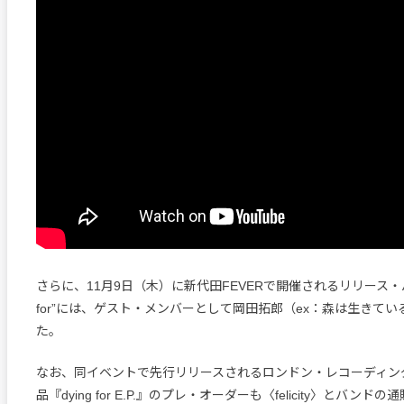
さらに、11月9日（木）に新代田FEVERで開催されるリリース・パー
for”には、ゲスト・メンバーとして岡田拓郎（ex：森は生きて
た。
なお、同イベントで先行リリースされるロンドン・レコーディン
品『dying for E.P.』のプレ・オーダーも〈felicity〉とバン