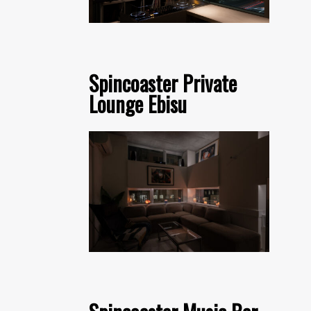
Spincoaster Private
Lounge Ebisu