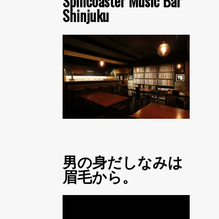
Spincoaster Music Bar
Shinjuku
男の身だしなみは
眉毛から。