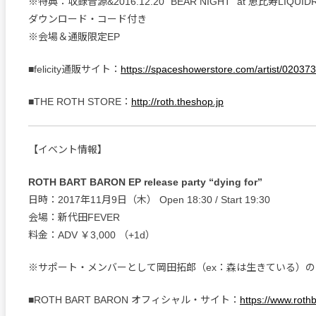
※特典：収録音源&2016.12.20 “BEAR NIGHT” at 恵比寿LIQU
ダウンロード・コード付き
※会場＆通販限定EP
■felicity通販サイト：
https://spaceshowerstore.com/artist/020373
■THE ROTH STORE：
http://roth.theshop.jp
【イベント情報】
ROTH BART BARON EP release party “dying for”
日時：2017年11月9日（木） Open 18:30 / Start 19:30
会場：新代田FEVER
料金：ADV ￥3,000 （+1d）
※サポート・メンバーとして岡田拓郎（ex：森は生きている）
■ROTH BART BARON オフィシャル・サイト：
https://www.roth