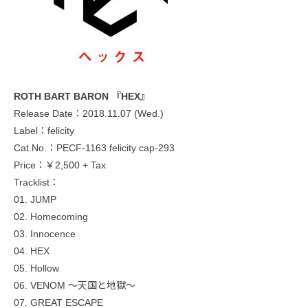
ROTH BART BARON 『HEX』
Release Date：2018.11.07 (Wed.)
Label：felicity
Cat.No.：PECF-1163 felicity cap-293
Price：￥2,500 + Tax
Tracklist：
01. JUMP
02. Homecoming
03. Innocence
04. HEX
05. Hollow
06. VENOM 〜天国と地獄〜
07. GREAT ESCAPE