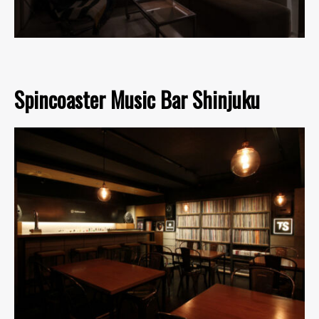
Spincoaster Music Bar Shinjuku