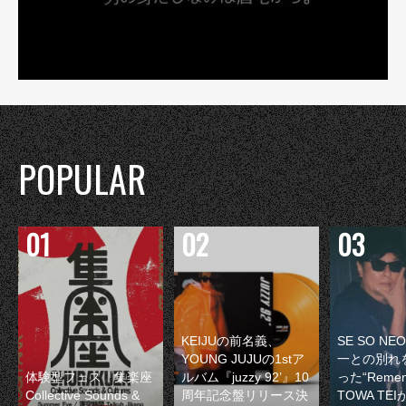
POPULAR
KEIJUの前名義、
SE SO N
YOUNG JUJUの1stア
一との別れ
体験型フェス『集楽座
ルバム『juzzy 92’』10
った“Remem
Collective Sounds &
周年記念盤リリース決
TOWA TE