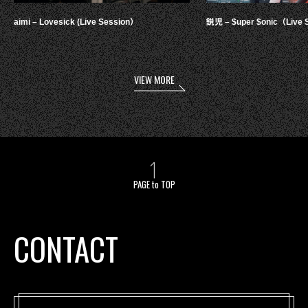
aimi – Lovesick (Live Session）
鋭児 – $uper $onic（Live 
VIEW MORE
PAGE to TOP
CONTACT