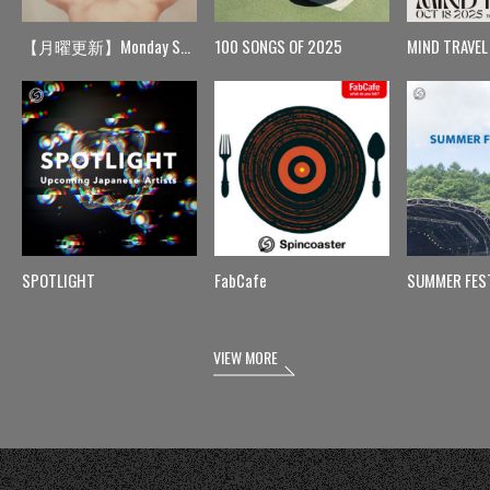
【月曜更新】Monday Spin
100 SONGS OF 2025
MIND TRAVEL
SPOTLIGHT
FabCafe
SUMMER FES
VIEW MORE