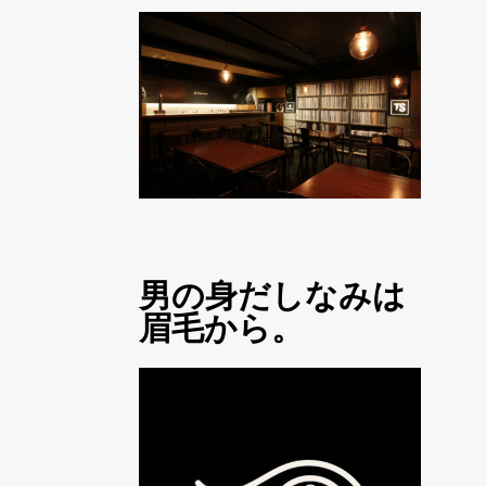
男の身だしなみは
眉毛から。