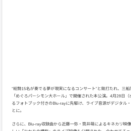
“総勢15名が奏でる夢が現実になるコンサート”と銘打たれ、三
「めぐろパーシモン大ホール」で開催された本公演。4月28日（
るフォトブック付きのBlu-rayに先駆け、ライブ音源がデジタル
とに。
さらに、Blu-ray収録曲から近藤一弥・筒井萌によるキネカリ映