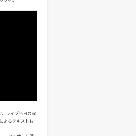
ックを。
がけ、ライブ当日の写
によるテキストも