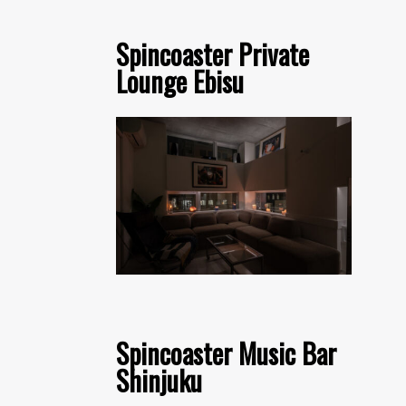
Spincoaster Private
Lounge Ebisu
Spincoaster Music Bar
Shinjuku