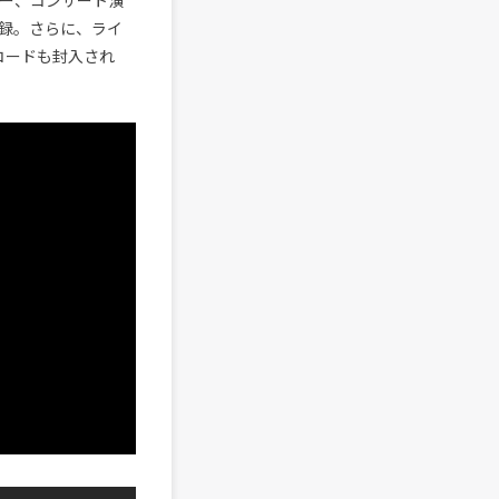
ュー、コンサート演
録。さらに、ライ
・コードも封入され