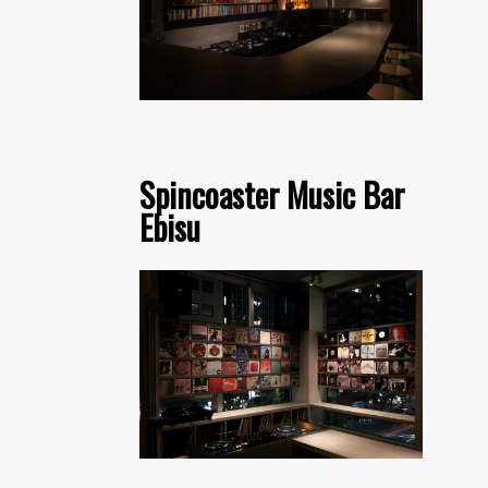
Spincoaster Music Bar
Ebisu