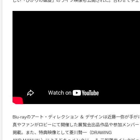
しい「ひかりの螺旋」のライブ映像も公開された。合わせてチェ
Blu-rayのアート・ディレクション ＆ デザインは近藤一弥が手
真やファンがロビーにて開催した展覧会出品作品や参加メンバー
掲載。また、特典映像として菱川勢一（DRAWING