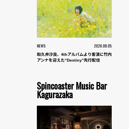
NEWS
2026.08.05
和久井沙良、4thアルバムより客演に竹内
アンナを迎えた“Destiny”先行配信
Spincoaster Music Bar
Kagurazaka