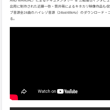
AND MANUAL）によるドキュメンタリー ＆ 三船雅也インタビ
出用に制作された近藤一弥・筒井萌によるキネカリ映像作品も収
ブ音源全24曲のハイレゾ音源（24bit/48kHz）のダウンロード
る。