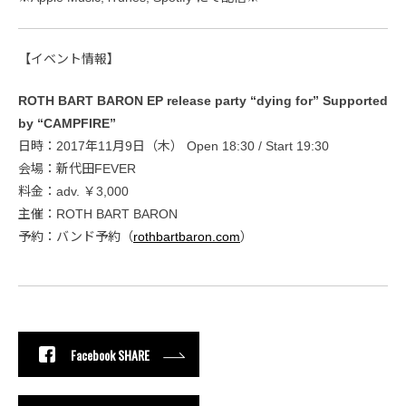
【イベント情報】
ROTH BART BARON EP release party “dying for” Supported
by “CAMPFIRE”
日時：2017年11月9日（木） Open 18:30 / Start 19:30
会場：新代田FEVER
料金：adv. ￥3,000
主催：ROTH BART BARON
予約：バンド予約（
rothbartbaron.com
）
Facebook SHARE