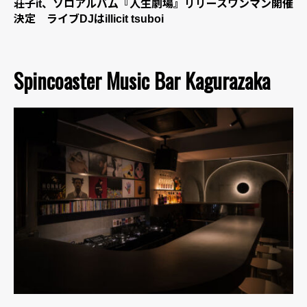
荘子it、ソロアルバム『人生劇場』リリースワンマン開催
決定 ライブDJはillicit tsuboi
Spincoaster Music Bar Kagurazaka