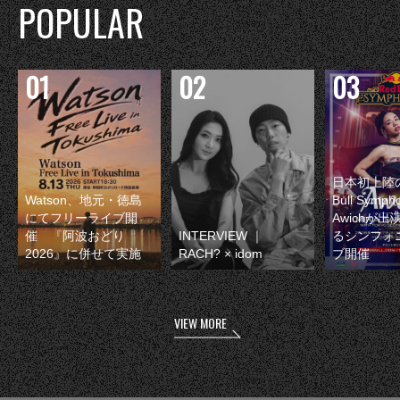
POPULAR
日本初上陸の
Watson、地元・徳島
Bull Symp
にてフリーライブ開
Awichが
催 『阿波おどり
INTERVIEW ｜
るシンフォ
2026』に併せて実施
RACH? × idom
ブ開催
VIEW MORE