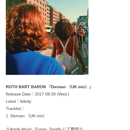
ROTH BART BARON 『Demian （UK mix）』
Release Date：2017.08.09 (Wed.)
Label：felicity
Tracklist：
1. Demian （UK mix）
※Apple Music, iTunes, Spotify にて配信※