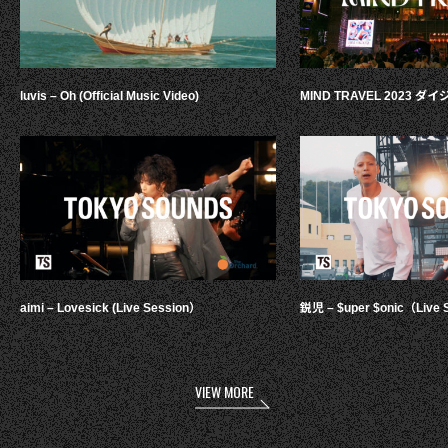
luvis – Oh (Official Music Video)
MIND TRAVEL 2023 
aimi – Lovesick (Live Session）
鋭児 – $uper $onic（Live 
VIEW MORE