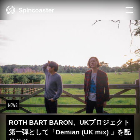
Skip
to
content
NEWS
ROTH BART BARON、UKプロジェクト
第一弾として「Demian (UK mix) 」を配