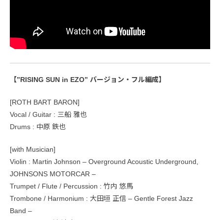
【”RISING SUN in EZO” バージョン・フル編成】
[ROTH BART BARON]
Vocal / Guitar : 三船 雅也
Drums : 中原 鉄也
[with Musician]
Violin : Martin Johnson – Overground Acoustic Underground,
JOHNSONS MOTORCAR –
Trumpet / Flute / Percussion : 竹内 悠馬
Trombone / Harmonium : 大田垣 正信 – Gentle Forest Jazz
Band –