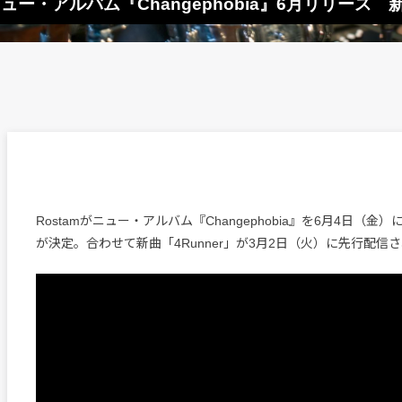
am、ニュー・アルバム『Changephobia』6月リリース
Rostamがニュー・アルバム『Changephobia』を6月4日（金
が決定。合わせて新曲「4Runner」が3月2日（火）に先行配信