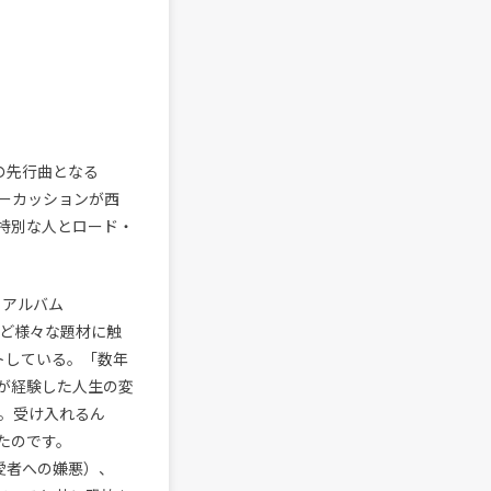
からの先行曲となる
パーカッションが西
特別な人とロード・
ュー・アルバム
題など様々な題材に触
トしている。「数年
が経験した人生の変
。受け入れるん
たのです。
両性愛者への嫌悪）、