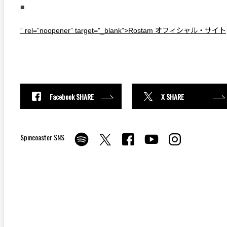
■
” rel=”noopener” target=”_blank”>Rostam オフィシャル・サイト
Facebook SHARE
X SHARE
Spincoaster SNS