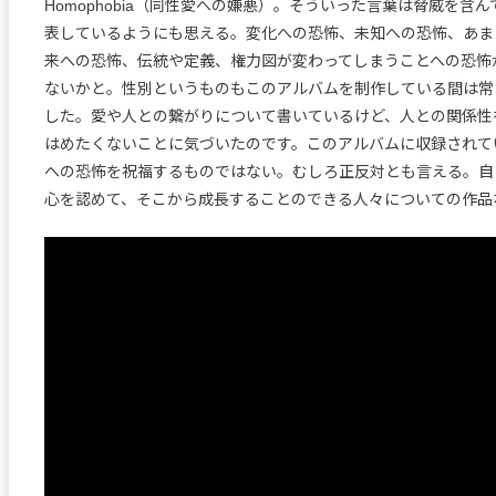
Homophobia（同性愛への嫌悪）。そういった言葉は脅威を含
表しているようにも思える。変化への恐怖、未知への恐怖、あま
来への恐怖、伝統や定義、権力図が変わってしまうことへの恐怖
ないかと。性別というものもこのアルバムを制作している間は常
した。愛や人との繋がりについて書いているけど、人との関係性
はめたくないことに気づいたのです。このアルバムに収録されて
への恐怖を祝福するものではない。むしろ正反対とも言える。自
心を認めて、そこから成長することのできる人々についての作品