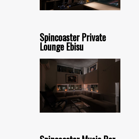
Spincoaster Private
Lounge Ebisu