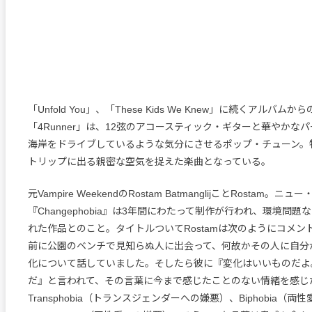
「Unfold You」、「These Kids We Knew」に続くアルバム
「4Runner」は、12弦のアコースティック・ギターと華やかな
海岸をドライブしているような気分にさせるポップ・チューン。
トリップに出る親密な空気を捉えた楽曲となっている。
元Vampire WeekendのRostam BatmanglijことRostam。ニ
『Changephobia』は3年間にわたって制作が行われ、環境問
れた作品とのこと。タイトルついてRostamは次のようにコメン
前に公園のベンチで見知らぬ人に出会って、何故かその人に自分
化について話していました。そしたら彼に『変化はいいものだよ
だ』と言われて、その言葉に今まで感じたことのない情緒を感じ
Transphobia（トランスジェンダーへの嫌悪）、Biphobia（