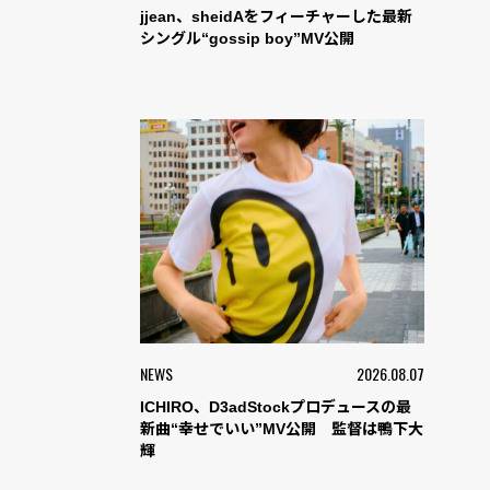
jjean、sheidAをフィーチャーした最新
シングル“gossip boy”MV公開
NEWS
2026.08.07
ICHIRO、D3adStockプロデュースの最
新曲“幸せでいい”MV公開 監督は鴨下大
輝