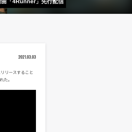
 新曲「4Runner」先行配信
2021.03.03
）にリリースすること
された。