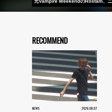
元Vampire WeekendのRost
RECOMMEND
NEWS
2026.08.07