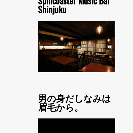
Spincoaster Music Bar
Shinjuku
男の身だしなみは
眉毛から。