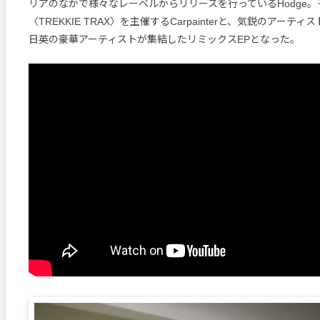
リアのなかで様々なレーベルからリリースを行っているHodge
〈TREKKIE TRAX〉を主催するCarpainterと、気鋭のアーティス
日英の豪華アーティストが集結したリミックスEPとなった。