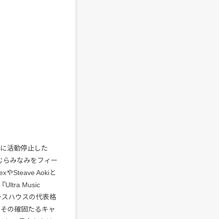
年に活動停止した
かむらみなみをフィー
teave Aokiと
a Music
ベースハウスの代表格
心にその確固たるキャ