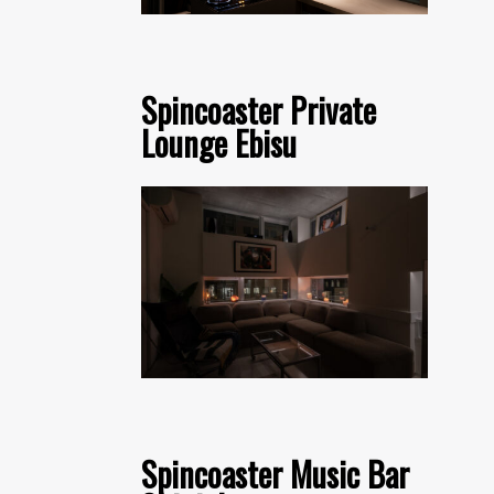
Spincoaster Private
Lounge Ebisu
Spincoaster Music Bar