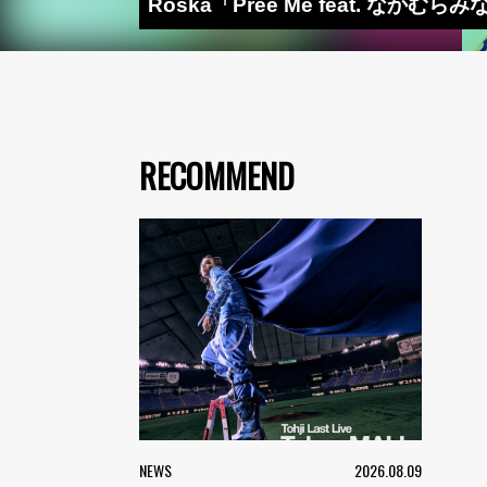
Roska「Pree Me feat. なかむ
RECOMMEND
NEWS
2026.08.09