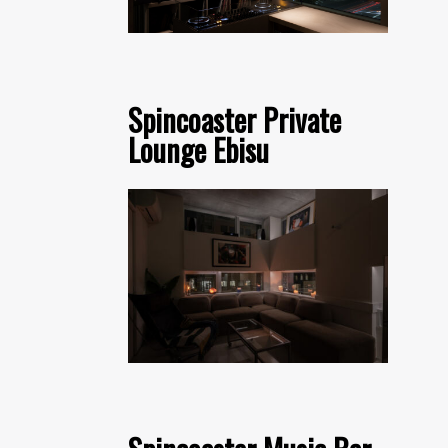
Spincoaster Private
Lounge Ebisu