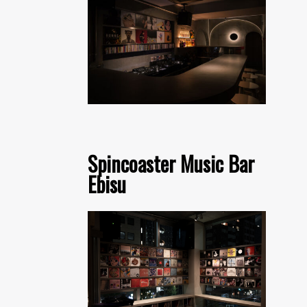
Spincoaster Music Bar
Ebisu