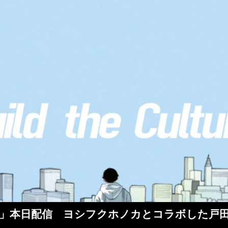
e town」本日配信 ヨシフクホノカとコラボし