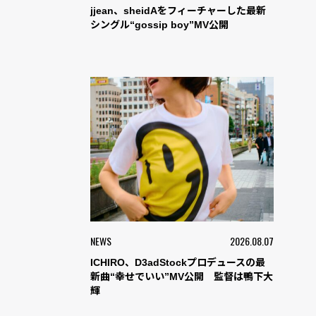
jjean、sheidAをフィーチャーした最新
シングル“gossip boy”MV公開
NEWS
2026.08.07
ICHIRO、D3adStockプロデュースの最
新曲“幸せでいい”MV公開 監督は鴨下大
輝