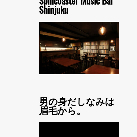
Spincoaster Music Bar
Shinjuku
男の身だしなみは
眉毛から。