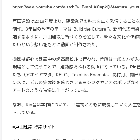
https://www.youtube.com/watch?v=BmnLAi0apkQ&feature=yout
戸田建設は2018年度より、建設業界の魅力を広く発信することを
制作。3年目の今年のテーマは“Build the Culture.”。新時代
造するように、戸田建設も街づくりを通して、新たな文化や価値
たいという想いをもとに動画が制作された。
撮影は都心で建設中の超高層ビルで行われ、普段は一般の方が入
現場として使うことで、躍動感あふれる動画になっている。Rin
たち（アオイヤマダ、KELO、Takahiro Enomoto、高村月、
ンスに、ビルの完成後を感じさせるヨシフクホノカのポップなイ
アートのような映像に仕上がっている。
なお、Rin音は本作について、「建物とともに成長していく人生
トしている。
■
戸田建設 特設サイト