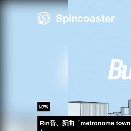
Skip
to
content
NEWS
Rin音、新曲「metronom