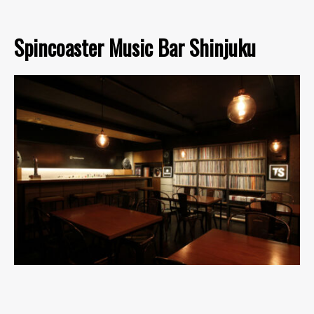
Spincoaster Music Bar Shinjuku