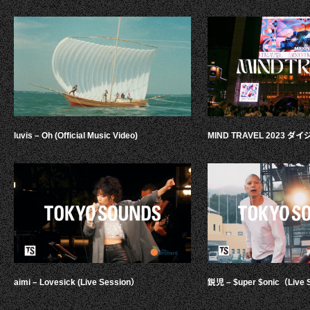
luvis – Oh (Official Music Video)
MIND TRAVEL 2023 
aimi – Lovesick (Live Session）
鋭児 – $uper $onic（Live 