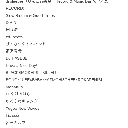
dj sleeper（りんご音楽祭／Record & Music Bar “on”／瓦
RECORD）
Slow Riddim & Good Times
D.A.N.
田我流
tofubeats
ザ・なつやすみバンド
野宮真貴
DJ HASEBE
Have a Nice Day!
BLACKSMOKERS［KILLER-
BONG×JUBE×BABA×YAZI×CHI3CHEE×ROKAPENIS］
mabanua
DJやけのはら
ゆるふわギャング
Yogee New Waves
Licaxxx
呂布カルマ