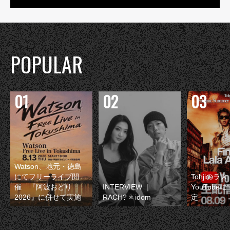
POPULAR
Watson、地元・徳島
にてフリーライブ開
Tohjiのラ
催 『阿波おどり
INTERVIEW ｜
YouTube
2026』に併せて実施
RACH? × idom
定