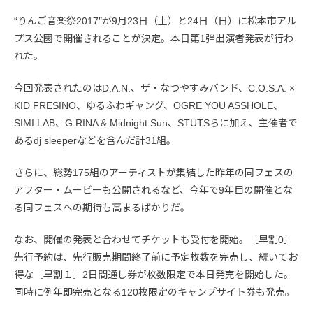
“りんご音楽祭2017″が9月23日（土）と24日（日）に松本市アル
プス公園で開催されることが決定。本日第1弾出演者発表が行わ
れた。
今回発表されたのはD.A.N.、ザ・なつやすみバンド、C.O.S.A. ×
KID FRESINO、ゆるふわギャング、OGRE YOU ASSHOLE、
SIMI LAB、G.RINA & Midnight Sun、STUTSらに加え、主催者で
あるdj sleeperなどを含んだ計31組。
さらに、総勢175組のアーティストが集結した昨年の同フェスの
アフター・ムービーも公開されるなど、今年で9年目の開催とな
る同フェスへの期待も高まるばかりだ。
なお、開催の発表と合わせてチケットも受付を開始。［早割0］
先行予約は、先行販売期間終了前に予定枚数を完売し、続いてお
得な［早割１］2日間通し券が枚数限定で本日発売を開始した。
同時に例年即完売となる120枚限定のキャンプサイト券も発売。