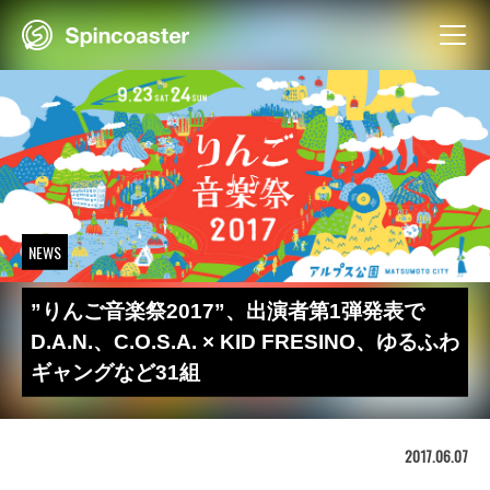
Skip
to
content
NEWS
”りんご音楽祭2017”、出演者第1弾発表で
D.A.N.、C.O.S.A. × KID FRESINO、ゆるふわ
ギャングなど31組
2017.06.07