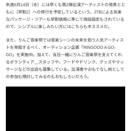
来週6月14日（水）には早くも第2弾出演アーティストの発表とと
もに［早割2］への移行を予定しているという。JTBによる気楽
なパッケージ・ツアーも早割価格に準じて値段設定もされている
ので、シンプルに楽しみたい方にはこちらもオススメだ。
また、りんご音楽祭では音楽シーンの未来を担う人気アーティス
トを発掘するべく、オーディション企画「RINGOOO A GO-
GO」を実施中。加えて、当日一緒にりんご音楽祭を支えてくれ
るボランティア＿スタッフや、フードやドリンク、グッズやマッ
サージなどの出店も募集している。出演者やおもてなし側として
の参加も検討してみるのもおもしろいだろう。