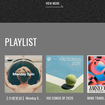
VIEW MORE
PLAYLIST
【月曜更新】Monday Spin
100 SONGS OF 2025
MIND TRAVEL