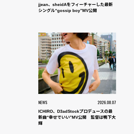
jjean、sheidAをフィーチャーした最新
シングル“gossip boy”MV公開
NEWS
2026.08.07
ICHIRO、D3adStockプロデュースの最
新曲“幸せでいい”MV公開 監督は鴨下大
輝