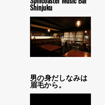
Spincoaster Music Bar
Shinjuku
男の身だしなみは
眉毛から。