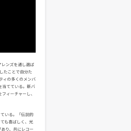
クィアレンズを通し選ば
したことで自分た
ニティの多くのメンバ
を当てている。新バ
奏をフィーチャーし、
トしている。「伝説的
は、とても喜ばしく、光
があり、共にレコー