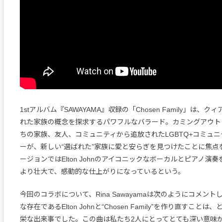
1stアルバム『SAWAYAMA』収録の「Chosen Family」は、
れた家族の概念を探求するパワフルなバラード。カミングアウト
ちの家族、友人、コミュニティから追放されたLGBTQ+コミュ
ーが、新しい“選ばれた”家族に愛と安らぎを見つけたことに焦点
ージョンではElton Johnのアイコニックなボーカルとピアノ演
より壮大で、感動的な仕上がりになっているという。
今回のコラボについて、Rina Sawayamaは次のようにコメン
な存在であるElton Johnと“Chosen Family”を作り直すこと
栄な出来事でした。この曲は私たち2人にとってとても深い意味