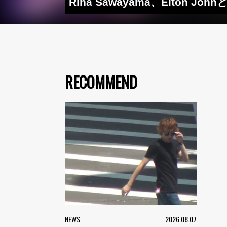
Rina Sawayama、Elto
RECOMMEND
NEWS
2026.08.07