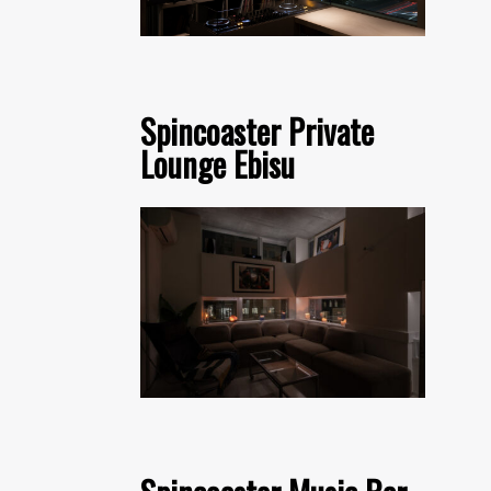
Spincoaster Private
Lounge Ebisu