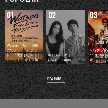
Watson、地元・徳島
にてフリーライブ開
Tohjiのラ
催 『阿波おどり
INTERVIEW ｜
YouTube
2026』に併せて実施
RACH? × idom
定
VIEW MORE