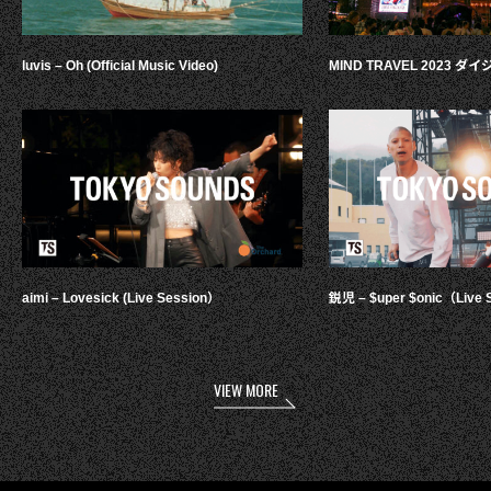
luvis – Oh (Official Music Video)
MIND TRAVEL 2023 
aimi – Lovesick (Live Session）
鋭児 – $uper $onic（Live 
VIEW MORE