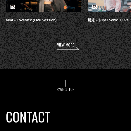
aimi – Lovesick (Live Session）
鋭児 – $uper $onic（Live 
VIEW MORE
PAGE to TOP
CONTACT