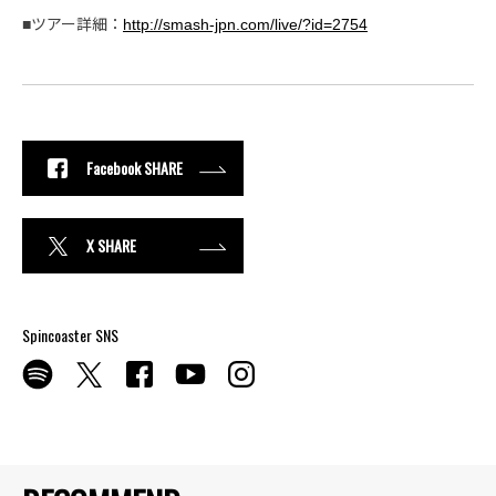
■ツアー詳細：
http://smash-jpn.com/live/?id=2754
Facebook SHARE
X SHARE
Spincoaster SNS