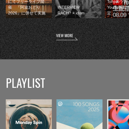
にてフリーライブ開
Tohjiのラ
催 『阿波おどり
INTERVIEW ｜
YouTube
2026』に併せて実施
RACH? × idom
定
VIEW MORE
PLAYLIST