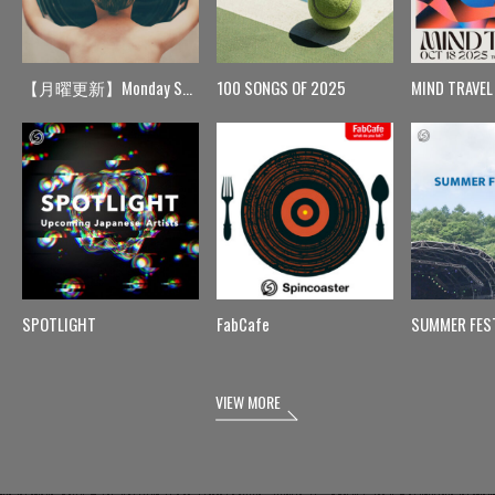
【月曜更新】Monday Spin
100 SONGS OF 2025
MIND TRAVEL
SPOTLIGHT
FabCafe
SUMMER FES
VIEW MORE