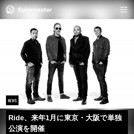
Skip
to
content
NEWS
Ride、来年1月に東京・大阪で単独
公演を開催