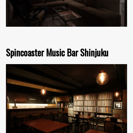
Spincoaster Music Bar Shinjuku