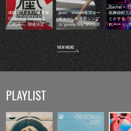
Rachel 
体験型フェス『集楽座
jjean、sheidAをフィー
歌舞伎町で
Collective Sounds &
チャーした最新シング
とかする『
Cultures』開催決定
ル“gossip boy”MV公開
れーーッ』
VIEW MORE
PLAYLIST