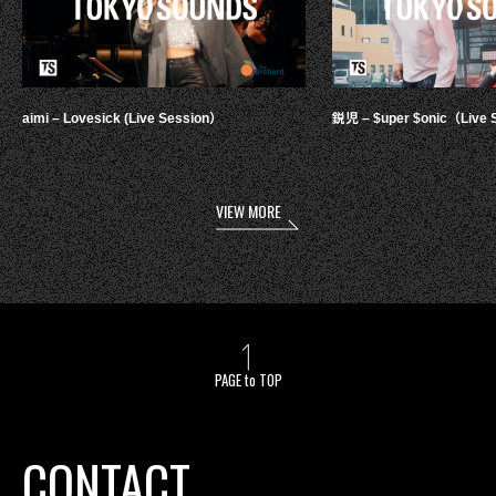
aimi – Lovesick (Live Session）
鋭児 – $uper $onic（Live 
VIEW MORE
PAGE to TOP
CONTACT