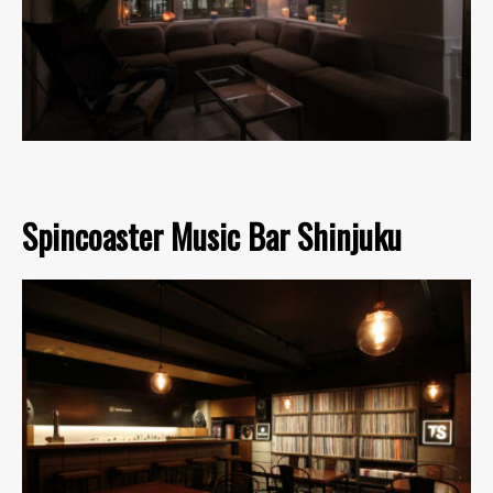
Spincoaster Music Bar Shinjuku