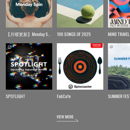
【月曜更新】Monday Spin
100 SONGS OF 2025
MIND TRAVEL
SPOTLIGHT
FabCafe
SUMMER FES
VIEW MORE