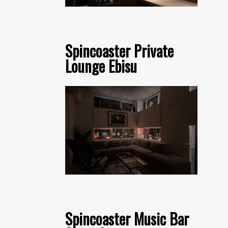
Spincoaster Private
Lounge Ebisu
Spincoaster Music Bar