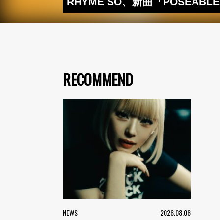
RHYME SO、新曲「POSEABL
RECOMMEND
NEWS
2026.08.06