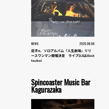
NEWS
2026.08.06
荘子it、ソロアルバム『人生劇場』リリ
ースワンマン開催決定 ライブDJはillicit
tsuboi
Spincoaster Music Bar
Kagurazaka