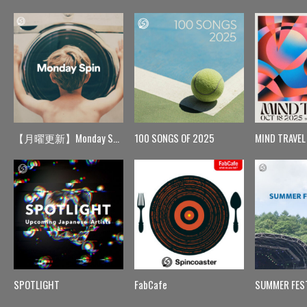
【月曜更新】Monday Spin
100 SONGS OF 2025
MIND TRAVEL
SPOTLIGHT
FabCafe
SUMMER FES