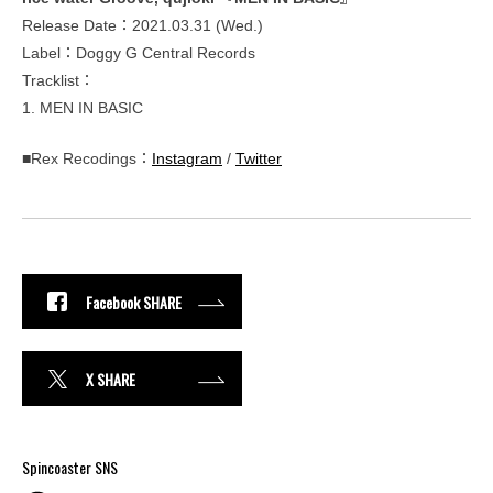
Release Date：2021.03.31 (Wed.)
Label：Doggy G Central Records
Tracklist：
1. MEN IN BASIC
■Rex Recodings：
Instagram
/
Twitter
Facebook SHARE
X SHARE
Spincoaster SNS