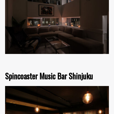
Spincoaster Music Bar Shinjuku