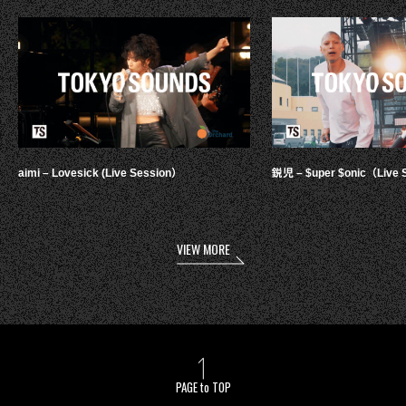
aimi – Lovesick (Live Session）
鋭児 – $uper $onic（Live 
VIEW MORE
PAGE to TOP