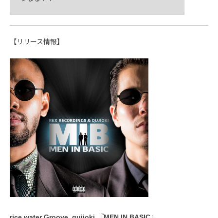
【リリース情報】
rice water Groove, qujioki 『MEN IN BASIC』