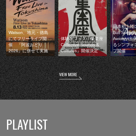
日本初上陸の
Watson、地元・徳島
Bull Symp
にてフリーライブ開
体験型フェス『集楽座
Awichが
催 『阿波おどり
Collective Sounds &
るシンフォ
2026』に併せて実施
Cultures』開催決定
ブ開催
VIEW MORE
PLAYLIST