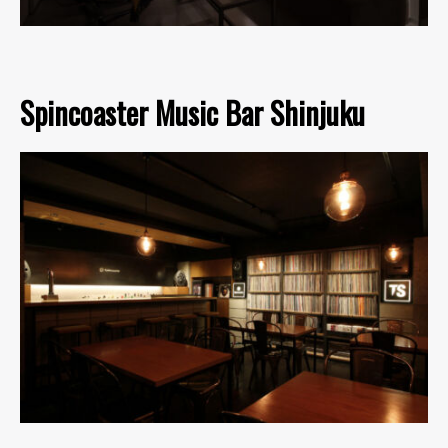
Spincoaster Music Bar Shinjuku