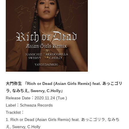
大門弥生 『Rich or Dead (Asian Girls Remix) feat. あっこゴリ
ラ, なみちえ, Swervy, C.Holly』
Release Date：2020.11.24 (Tue.)
Label：Schwaza Records
Tracklist：
1. Rich or Dead (Asian Girls Remix) feat. あっこゴリラ, なみち
え, Swervy, C.Holly