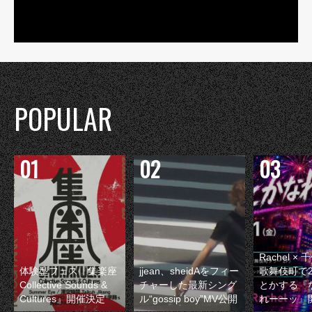
POPULAR
Rachel 
体験型フェス『集楽座
jjean、sheidAをフィー
歌舞伎町で
Collective Sounds &
チャーした最新シング
とかする『
Cultures』開催決定
ル“gossip boy”MV公開
れーーッ』