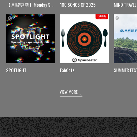
【月曜更新】Monday Spin
100 SONGS OF 2025
MIND TRAVEL
SPOTLIGHT
FabCafe
SUMMER FES
VIEW MORE