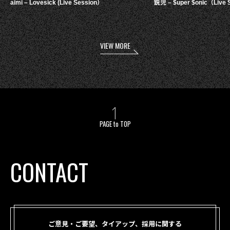
aimi – Lovesick (Live Session）
鋭児 – $uper $onic（Live 
VIEW MORE
PAGE to TOP
CONTACT
ご意見・ご要望、タイアップ、採用に関する