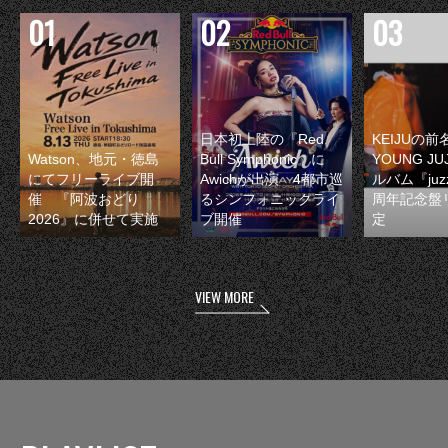
日本初上陸の『Red
KEIJUの
Watson、地元・徳島
Bull Symphonic』に
YOUNG JU
にてフリーライブ開
Awichが出演 4都市巡
ルバム『juzz
催 『阿波おどり
るシンフォニックライ
周年記念盤
2026』に併せて実施
ブ開催
定
VIEW MORE