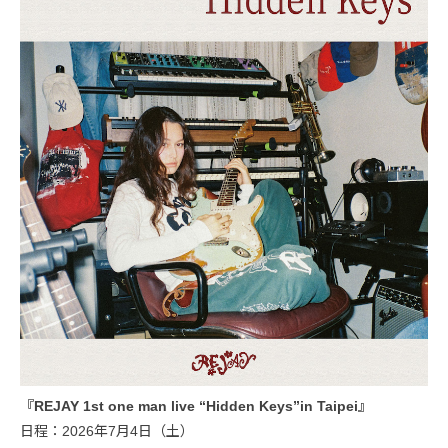
『REJAY 1st one man live “Hidden Keys”in Taipei』
日程：2026年7月4日（土）