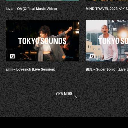
luvis – Oh (Official Music Video)
MIND TRAVEL 2023 
aimi – Lovesick (Live Session）
鋭児 – $uper $onic（Live 
VIEW MORE