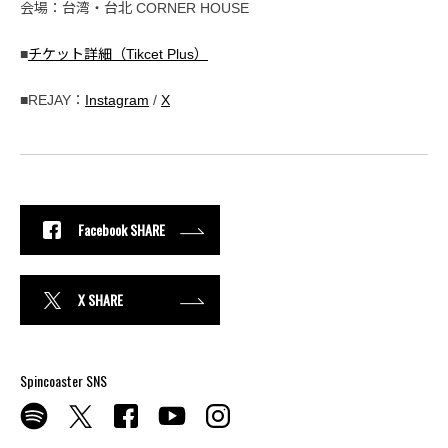
会場：台湾・台北 CORNER HOUSE
■
チケット詳細（Tikcet Plus）
■REJAY：
Instagram
/
X
Facebook SHARE
X SHARE
Spincoaster SNS