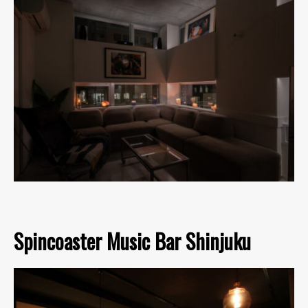
Spincoaster Music Bar Shinjuku