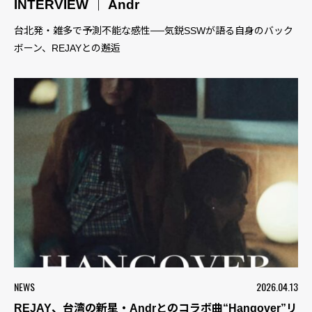
INTERVIEW ｜ Andr
台北発・雑多で予測不能な感性──気鋭SSWが語る自身のバック
ボーン、REJAYとの邂逅
NEWS
2026.04.13
REJAY、台湾の新星・Andrとのコラボ曲“Hangover”リ