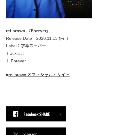
rei brown 『Forever』
Release Date：2020.11.13 (Fri.)
Label：字幕スーパー
Tracklist：
1. Forever
■
rei brown オフィシャル・サイト
Facebook SHARE