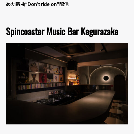
めた新曲“Don’t ride on”配信
Spincoaster Music Bar Kagurazaka