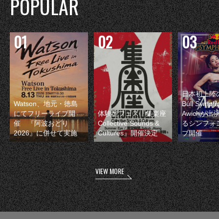
POPULAR
日本初上陸の
Watson、地元・徳島
Bull Symp
にてフリーライブ開
体験型フェス『集楽座
Awichが
催 『阿波おどり
Collective Sounds &
るシンフォ
2026』に併せて実施
Cultures』開催決定
ブ開催
VIEW MORE