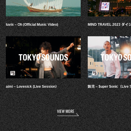
luvis – Oh (Official Music Video)
MIND TRAVEL 2023 
aimi – Lovesick (Live Session）
鋭児 – $uper $onic（Live 
VIEW MORE