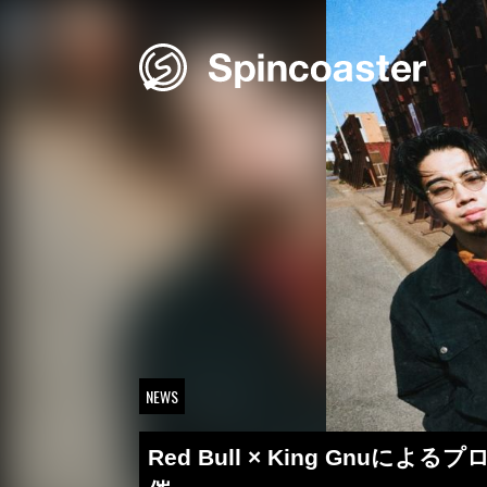
Skip
to
content
NEWS
Red Bull × King G