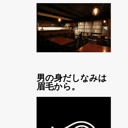
男の身だしなみは
眉毛から。