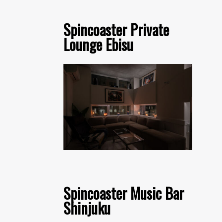
Spincoaster Private
Lounge Ebisu
Spincoaster Music Bar
Shinjuku