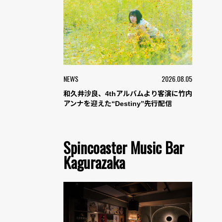
NEWS
2026.08.05
和久井沙良、4thアルバムより客演に竹内
アンナを迎えた“Destiny”先行配信
Spincoaster Music Bar
Kagurazaka