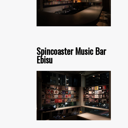
Spincoaster Music Bar
Ebisu