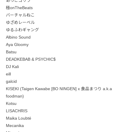
あっこゴリラ
極onTheBeats
バーチャルねこ
ゆざめレーベル
ゆるふわギャング
Albino Sound
Aya Gloomy
Batsu
DEADKEBAB & PSYCHIC$
DJ Kali
eill
galcid
KISEKI (Taigen Kawabe [BO NINGEN] x 食品まつり a.k.a
foodman)
Kotsu
LISACHRIS
Maika Loubté
Mecanika