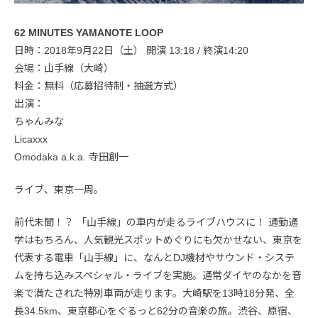
62 MINUTES YAMANOTE LOOP
日時：2018年9月22日（土） 開演 13:18 / 終演14:20
会場：山手線（大崎）
料金：無料（応募招待制・抽選方式）
出演：
ちゃんみな
Licaxxx
Omodaka a.k.a. 寺田創一
ライブ、東京一周。
前代未聞！？ 「山手線」の車内が走るライブハウスに！ 通勤通
学はもちろん、人気観光スポットめぐりにも欠かせない、東京を
代表する電車「山手線」に、なんとDJ機材やサウンド・システ
ムを持ち込みスペシャル・ライブを実施。通常ダイヤのなかを音
楽で満たされた特別車両が走ります。大崎駅を13時18分発、全
長34.5km、東京都心をぐるっと62分の音楽の旅。渋谷、原宿、