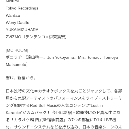
Misumi
Tokyo Recordings
Wardaa
Weny Dacillo
YUKA MIZUHARA
ZVIZMO（テンテンコ× 伊東篤宏）
[MC ROOM]
ポコラヂ （遠山啓一、Jun Yokoyama、Miii、tomad、Tomoya
Matsumoto）
響け、新宿から。
日本独特の文化＝カラオケボックスを丸ごとジャックして、各部
屋から気鋭アーティストのパフォーマンスをライブ・ストリーミ
ング配信するRed Bull Musicの人気コンテンツ“Lost in
Karaoke”がカムバック！ 今回は新宿・歌舞伎町のド真ん中にあ
る「カラオケ館 西武新宿駅前店」の7つの部屋にDJ & LIVE機
材、サウンド・システムなどを持ち込み、日本の音楽シーンの未