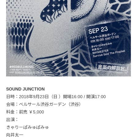
SOUND JUNCTION
日時：2018年9月23日（日 ）開場16:00 / 開演17:00
会場：ベルサール渋谷ガーデン（渋谷）
料金：前売 ￥5,000
出演：
きゃりーぱみゅぱみゅ
向井太一