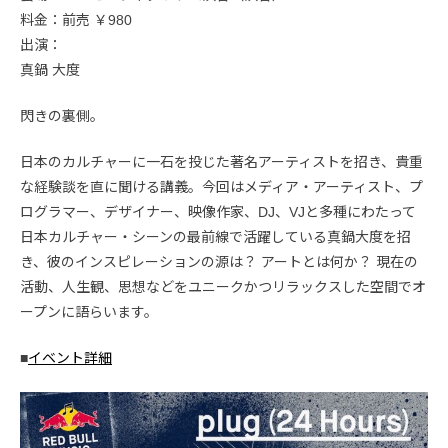
料金：前売 ￥980
出演：
真鍋 大度
閃きの裏側。
日本のカルチャーに一石を投じた著名アーティストを招き、貴重
な経験談を直に聞ける講義。今回はメディア・アーティスト、プ
ログラマー、デザイナー、映像作家、DJ、VJと多種にわたって
日本カルチャー・シーンの最前線で活躍している真鍋大度を招
き、彼のインスピレーションの源は？ アートとは何か？ 現在の
活動、人生観、思想などをユニークかつリラックスした空間でオ
ープンに語らいます。
■
イベント詳細