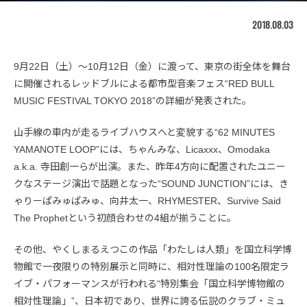
2018.08.03
9月22日（土）〜10月12日（金）に渡って、東京の街全体を舞台
に開催されるレッドブルによる都市型音楽フェス“RED BULL
MUSIC FESTIVAL TOKYO 2018”の詳細が発表された。
山手線の車内が走るライブハウスへと変貌する“62 MINUTES
YAMANOTE LOOP”には、ちゃんみな、Licaxxx、Omodaka
a.k.a. 寺田創一らが出演。また、昨年4方向に配置されたユニー
クなステージ演出で話題となった“SOUND JUNCTION”には、き
ゃりーぱみゅぱみゅ、向井太一、RHYMESTER、Survive Said
The Prophetという初顔合わせの4組が揃うことに。
その他、やくしまるえつこの作品「わたしは人類」を国立科学博
物館で一夜限りの特別展示と同時に、相対性理論の100名限定ラ
イブ・パフォーマンスが行われる“特別集会「国立科学博物館の
相対性理論」”、日本初であり、世界に誇る伝説のクラブ・ミュ