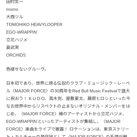
田村玄一
momo
大西ツル
TOMOHIKO HEAVYLOOPER
EGO-WRAPPIN’
立花ハジメ
島武実
ORCHIDS
色褪せないグルーヴ。
日本初であり、世界に誇る伝説のクラブ・ミュージック・レーベ
ル〈MAJOR FORCE〉の30周年をRed Bull Music Festivalで盛大
に祝おう！ K.U.D.O、高木完、屋敷豪太、藤原ヒロシといった今
なお世界中からリスペクトの止まないオリジナル・メンバーをは
じめ、〈MAJOR FORCE〉縁のアーティストから立花ハジメ、
EGO-WRAPPIN’といったアーティストが集結し、〈MAJOR
FORCE〉楽曲をライブで披露！ ロケーションは、東京ストリー
ト・カルチャーの発信地として〈MAJOR FORCE〉の系譜が継